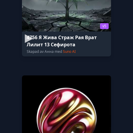
v5
4756 Я Жива Страж Рая Врат
Лилит 13 Сефирота
Skapad av Анна med
Suno AI