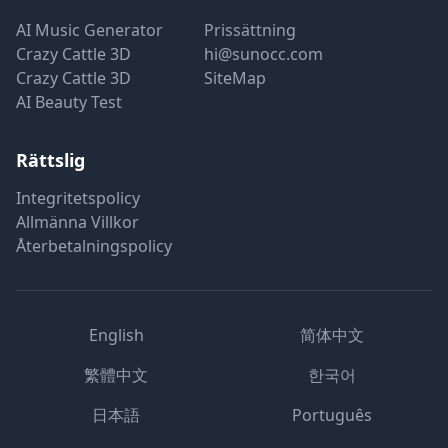
AI Music Generator
Prissättning
Crazy Cattle 3D
hi@sunocc.com
Crazy Cattle 3D
SiteMap
AI Beauty Test
Rättslig
Integritetspolicy
Allmänna Villkor
Återbetalningspolicy
English
简体中文
繁體中文
한국어
日本語
Português