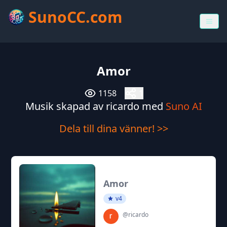
SunoCC.com
Amor
1158
1
Musik skapad av ricardo med
Suno AI
Dela till dina vänner! >>
Amor
v4
@ricardo