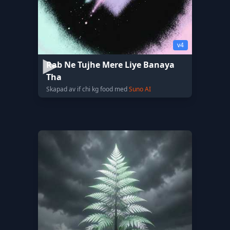
v4
Rab Ne Tujhe Mere Liye Banaya
Tha
Skapad av if chi kg food med
Suno AI