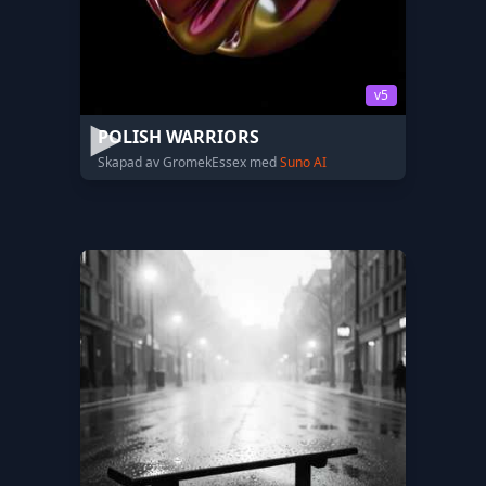
v5
POLISH WARRIORS
Skapad av GromekEssex med
Suno AI