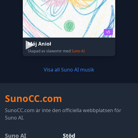
v5
Mój Anioł
Skapad av slawomir med
Suno AI
Visa all Suno AI musik
SunoCC.com
SunoCC.com är inte den officiella webbplatsen för
Suno AI.
Suno AI
Stöd