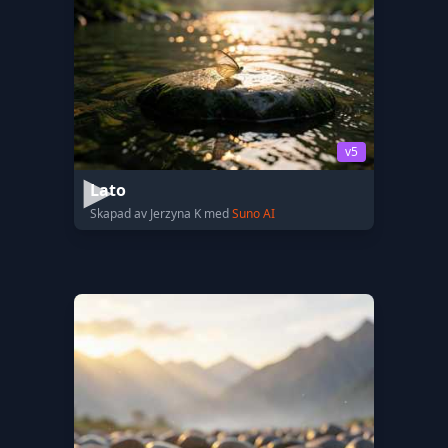
v5
Lato
Skapad av Jerzyna K med
Suno AI