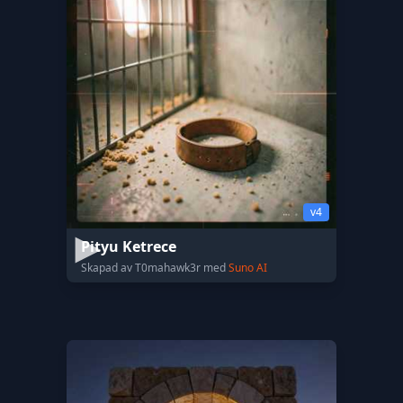
v4
Pityu Ketrece
Skapad av T0mahawk3r med
Suno AI