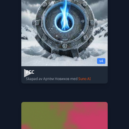
v4
РГС
Skapad av Артём Новиков med
Suno AI