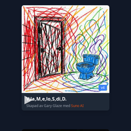
v4
V,la,M,e,lo,S,di,D.
Skapad av Gary Glaze med
Suno AI