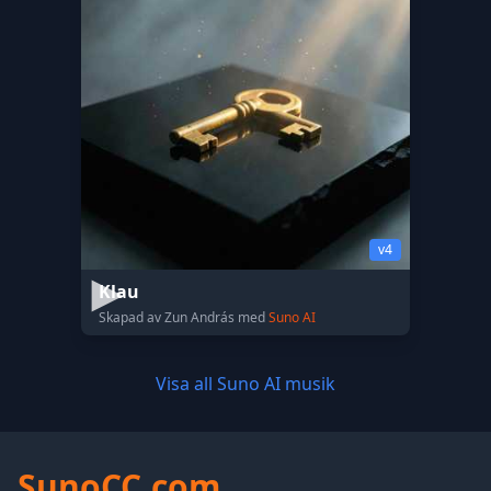
v4
Klau
Skapad av Zun András med
Suno AI
Visa all Suno AI musik
SunoCC.com