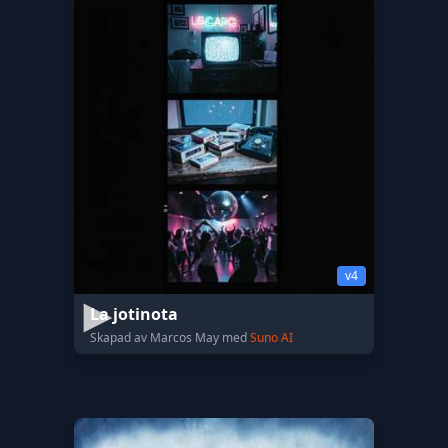
v4
La jotinota
Skapad av Marcos May med
Suno AI