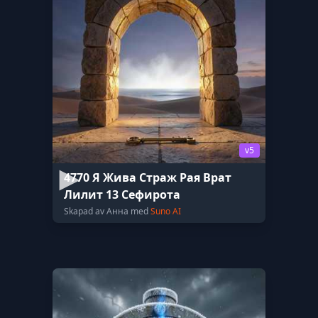
v5
4770 Я Жива Страж Рая Врат
Лилит 13 Сефирота
Skapad av Анна med
Suno AI