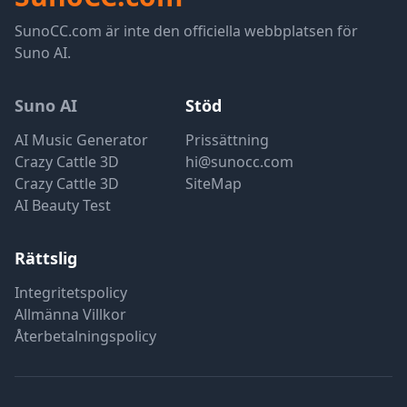
SunoCC.com är inte den officiella webbplatsen för
Suno AI.
Suno AI
Stöd
AI Music Generator
Prissättning
Crazy Cattle 3D
hi@sunocc.com
Crazy Cattle 3D
SiteMap
AI Beauty Test
Rättslig
Integritetspolicy
Allmänna Villkor
Återbetalningspolicy