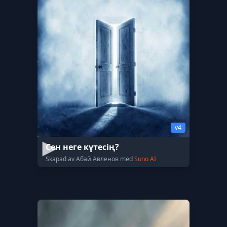
v4
Сен неге күтесің?
Skapad av Абай Авленов med
Suno AI