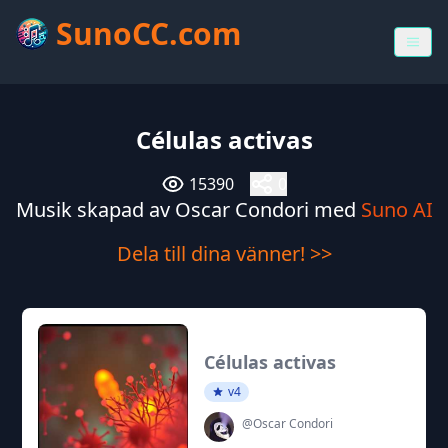
SunoCC.com
Células activas
15390
0
Musik skapad av Oscar Condori med
Suno AI
Dela till dina vänner! >>
Células activas
v4
@Oscar Condori