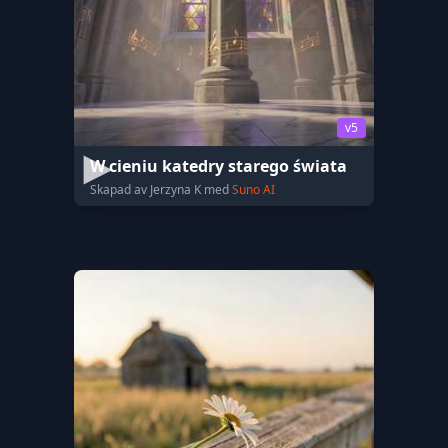
v5
W cieniu katedry starego świata
Skapad av Jerzyna K med
Suno AI