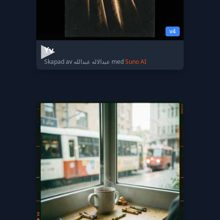
v4
Yv
Skapad av عبدالاله عبدالله med
Suno AI