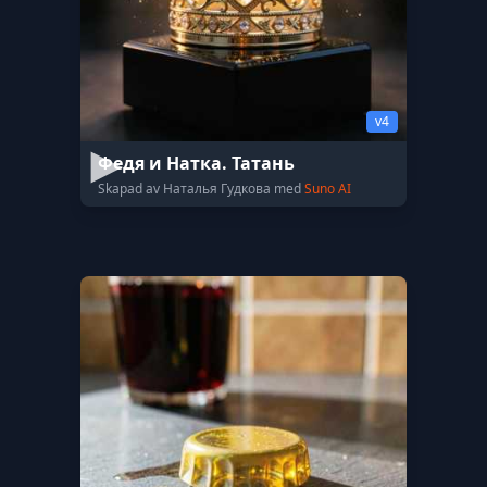
v4
Федя и Натка. Татань
Skapad av Наталья Гудкова med
Suno AI