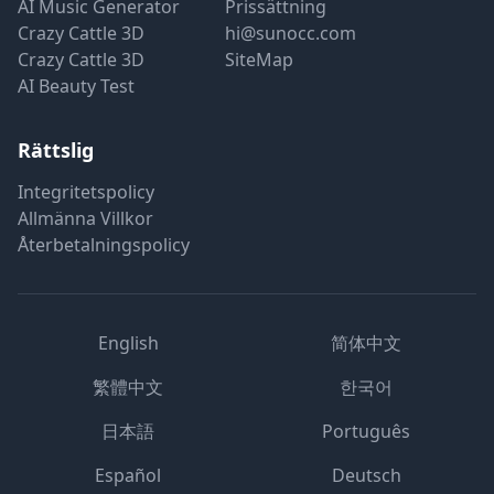
AI Music Generator
Prissättning
Crazy Cattle 3D
hi@sunocc.com
Crazy Cattle 3D
SiteMap
AI Beauty Test
Rättslig
Integritetspolicy
Allmänna Villkor
Återbetalningspolicy
English
简体中文
繁體中文
한국어
日本語
Português
Español
Deutsch