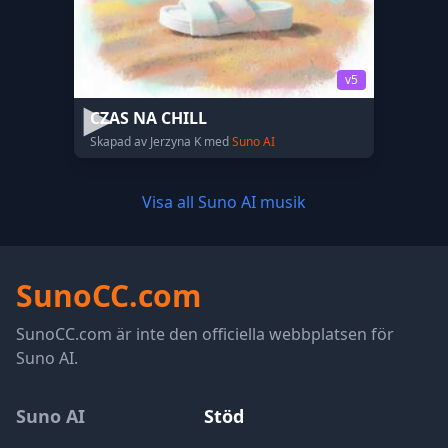
v5
CZAS NA CHILL
Skapad av Jerzyna K med
Suno AI
Visa all Suno AI musik
SunoCC.com
SunoCC.com är inte den officiella webbplatsen för
Suno AI.
Suno AI
Stöd