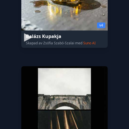
v4
Balázs Kupakja
Skapad av Zsófia Szabó-Szalai med
Suno AI