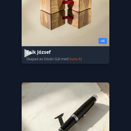
v4
Csík József
Skapad av István Gál med
Suno AI