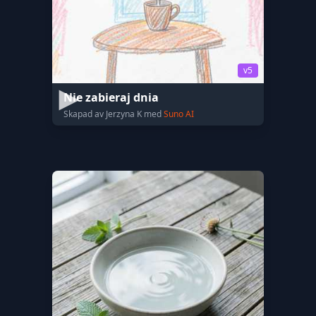
v5
Nie zabieraj dnia
Skapad av Jerzyna K med
Suno AI