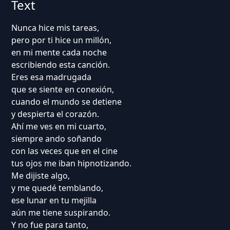
Text
Nunca hice mis tareas,
pero por ti hice un millón,
en mi mente cada noche
escribiendo esta canción.
Eres esa madrugada
que se siente en conexión,
cuando el mundo se detiene
y despierta el corazón.
Ahí me ves en mi cuarto,
siempre ando soñando
con las veces que en el cine
tus ojos me iban hipnotizando.
Me dijiste algo,
y me quedé temblando,
ese lunar en tu mejilla
aún me tiene suspirando.
Y no fue para tanto,