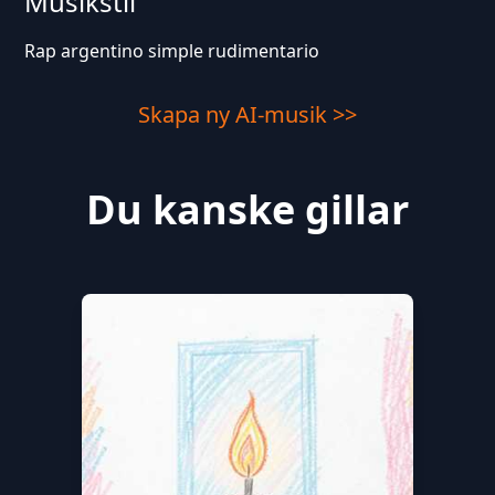
Musikstil
Rap argentino simple rudimentario
Skapa ny AI-musik >>
Du kanske gillar