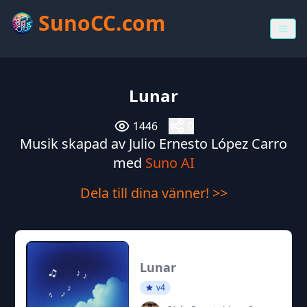
SunoCC.com
Lunar
1446
0
Musik skapad av Julio Ernesto López Carro
med
Suno AI
Dela till dina vänner! >>
Lunar
v4