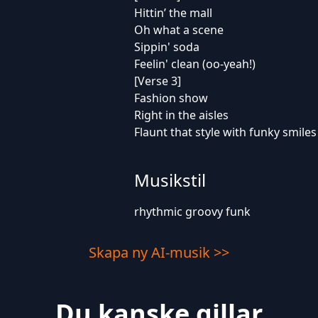
Hittin’ the mall
Oh what a scene
Sippin' soda
Feelin' clean (oo-yeah!)
[Verse 3]
Fashion show
Right in the aisles
Flaunt that style with funky smiles
Musikstil
rhythmic groovy funk
Skapa ny AI-musik >>
Du kanske gillar