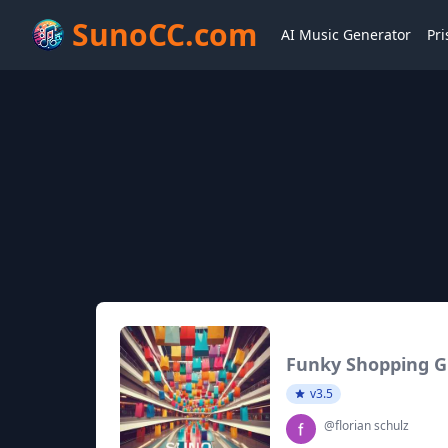
SunoCC.com
AI Music Generator
Pri
Funky Shopping G
v3.5
@florian schulz