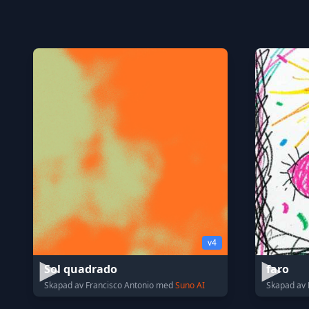
v4
Sol quadrado
faro
Skapad av Francisco Antonio med
Suno AI
Skapad av 