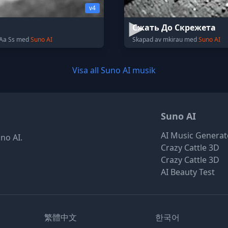
v4
Сжать До Скрежета
 Aa Ss med
Suno AI
Skapad av mkirau med
Suno AI
Visa all Suno AI musik
Suno AI
AI Music Generat
no AI.
Crazy Cattle 3D
Crazy Cattle 3D
AI Beauty Test
繁體中文
한국어