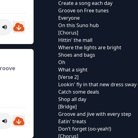
Create a song each day
Groove on Free tunes
Everyone
On this Suno hub
[Chorus]
Hittin' the mall
Where the lights are bright
Shoes and bags
Oh
roove
What a sight
[Verse 2]
Lookin' fly in that new dress sway 
Catch some deals
Shop all day
[Bridge]
Groove and jive with every step
Eatin' treats
Don’t forget (oo-yeah!)
[Chorus]