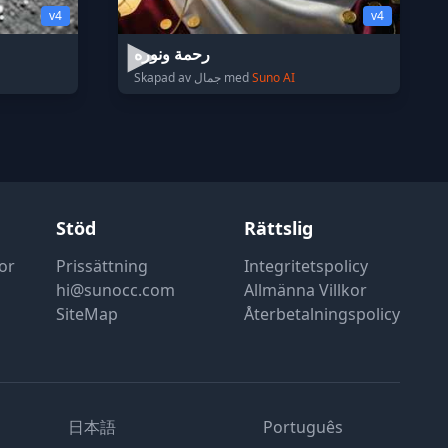
v4
v4
رحمة ونوره
Skapad av جمال med
Suno AI
Stöd
Rättslig
or
Prissättning
Integritetspolicy
hi@sunocc.com
Allmänna Villkor
SiteMap
Återbetalningspolicy
日本語
Português