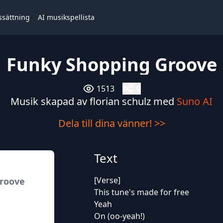
ssättning
AI musikspellista
Funky Shopping Groove
1513
0
Musik skapad av florian schulz med
Suno AI
Dela till dina vänner! >>
Text
[Verse]
roove
This tune's made for free
Yeah
On (oo-yeah!)