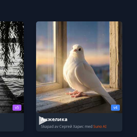
v5
v4
Анжелика
Skapad av Сергей Харис med
Suno AI