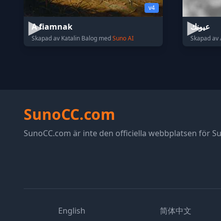
v4
A fiamnak
عيونك
Skapad av Katalin Balog med
Suno AI
Skapad av
SunoCC.com
SunoCC.com är inte den officiella webbplatsen för Su
English
简体中文