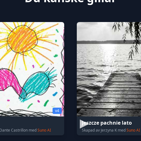
v4
Jeszcze pachnie lato
Dante Castrillon med
Suno AI
Skapad av Jerzyna K med
Suno AI