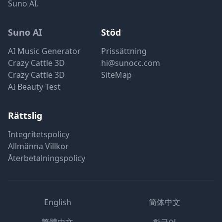
Suno AI.
Suno AI
Stöd
AI Music Generator
Prissättning
Crazy Cattle 3D
hi@sunocc.com
Crazy Cattle 3D
SiteMap
AI Beauty Test
Rättslig
Integritetspolicy
Allmänna Villkor
Återbetalningspolicy
English
简体中文