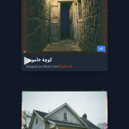
v4
کوچهٔ خاموش
Skapad av Reza med
Suno AI