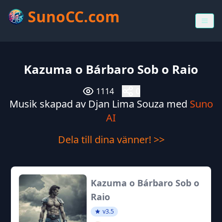
SunoCC.com
Kazuma o Bárbaro Sob o Raio
1114
0
Musik skapad av Djan Lima Souza med
Suno
AI
Dela till dina vänner! >>
Kazuma o Bárbaro Sob o
Raio
v3.5