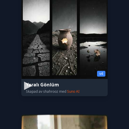
v4
Yaralı Gönlüm
Skapad av shahrooz med
Suno AI