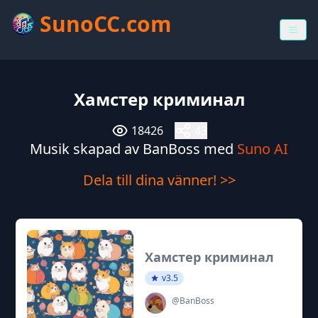
SunoCC.com
Хамстер криминал
18426
43
Musik skapad av BanBoss med
Suno AI
Dela till dina vänner! >>
Хамстер криминал
v3.5
@BanBoss