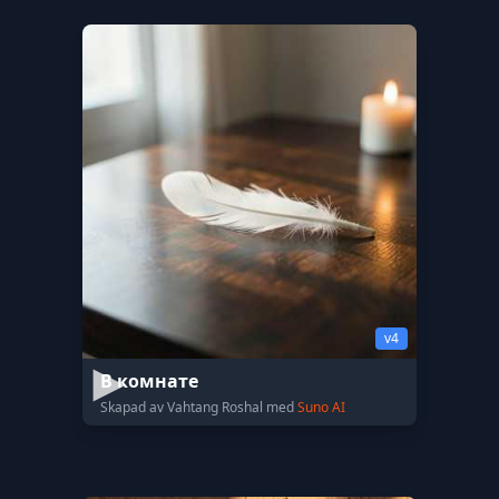
v4
В комнате
Skapad av Vahtang Roshal med
Suno AI