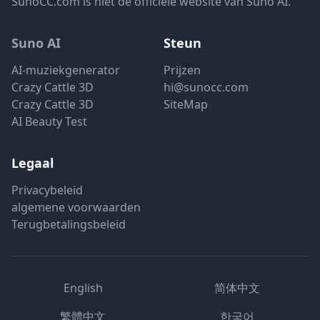
SunoCC.com is niet de officiële website van Suno AI.
Suno AI
Steun
AI-muziekgenerator
Prijzen
Crazy Cattle 3D
hi@sunocc.com
Crazy Cattle 3D
SiteMap
AI Beauty Test
Legaal
Privacybeleid
algemene voorwaarden
Terugbetalingsbeleid
English
简体中文
繁體中文
한국어