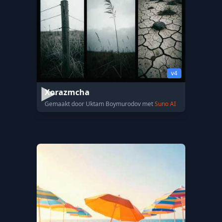
v4
Xorazmcha
Gemaakt door Uktam Boymurodov met
Suno AI