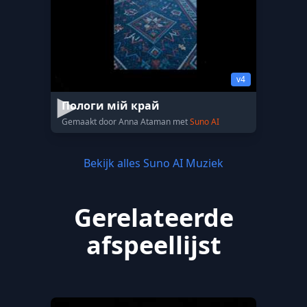
v4
Пологи мій край
Gemaakt door Anna Ataman met
Suno AI
Bekijk alles Suno AI Muziek
Gerelateerde
afspeellijst