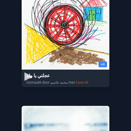
v4
عجلتي يا ولد
Gemaakt door محمد قاسم met
Suno AI