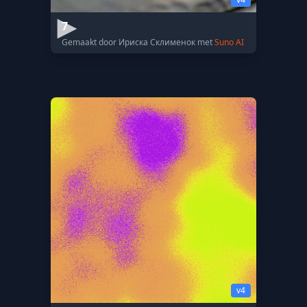
7
Gemaakt door Ириска Склименок met
Suno AI
v4