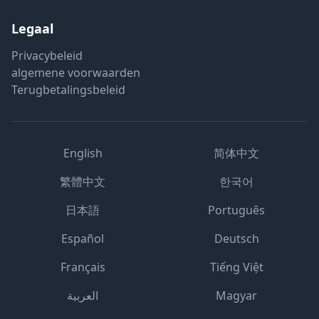
Legaal
Privacybeleid
algemene voorwaarden
Terugbetalingsbeleid
English
简体中文
繁體中文
한국어
日本語
Português
Español
Deutsch
Français
Tiếng Việt
العربية
Magyar