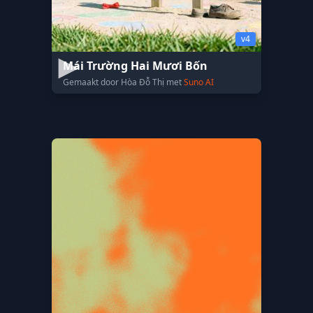
v4
Mái Trường Hai Mươi Bốn
Gemaakt door Hòa Đỗ Thị met
Suno AI