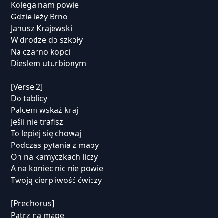
Kolega nam powie
Gdzie leży Brno
Janusz Krajewski
W drodze do szkoły
Na czarno kopci
Dieslem uturbionym
[Verse 2]
Do tablicy
Palcem wskaż kraj
Jeśli nie trafisz
To lepiej się chowaj
Podczas pytania z mapy
On na kamyczkach liczy
A na koniec nic nie powie
Twoją cierpliwość ćwiczy
[Prechorus]
Patrz na mapę