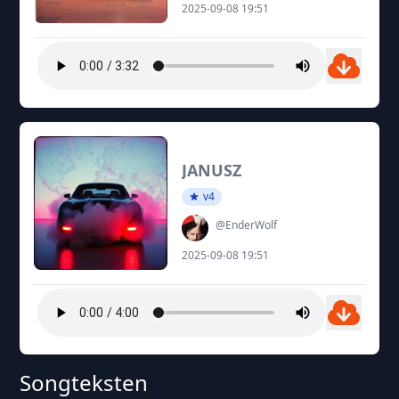
2025-09-08 19:51
JANUSZ
v4
@EnderWolf
2025-09-08 19:51
Songteksten