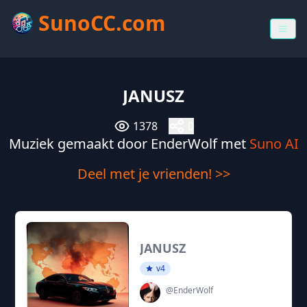
SunoCC.com
JANUSZ
1378
0
Muziek gemaakt door EnderWolf met
Suno AI
Deel met je vrienden! >>
JANUSZ
v4
@EnderWolf