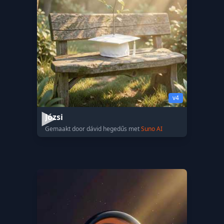
v4
Józsi
Gemaakt door dávid hegedűs met
Suno AI