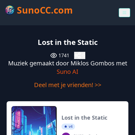
SunoCC.com
Lost in the Static
1741
0
Muziek gemaakt door Miklos Gombos met
Suno AI
Deel met je vrienden! >>
Lost in the Static
v4