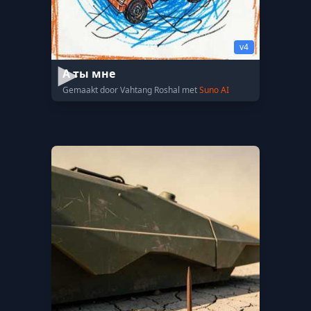
v4
А ты мне
Gemaakt door Vahtang Roshal met
Suno AI