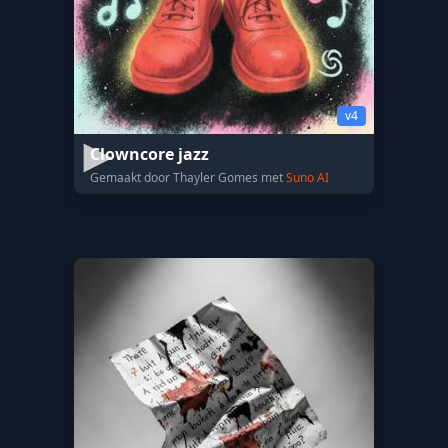
v4
Clowncore jazz
Gemaakt door Thayler Gomes met
Suno AI