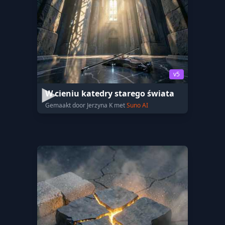
v5
W cieniu katedry starego świata
Gemaakt door Jerzyna K met
Suno AI