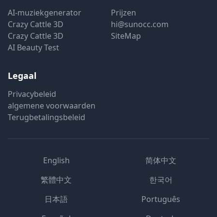
AI-muziekgenerator
Prijzen
Crazy Cattle 3D
hi@sunocc.com
Crazy Cattle 3D
SiteMap
AI Beauty Test
Legaal
Privacybeleid
algemene voorwaarden
Terugbetalingsbeleid
English
简体中文
繁體中文
한국어
日本語
Português