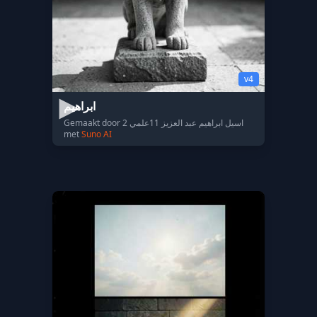
v4
ابراهيم
Gemaakt door اسيل ابراهيم عبد العزيز 11علمي 2
met
Suno AI