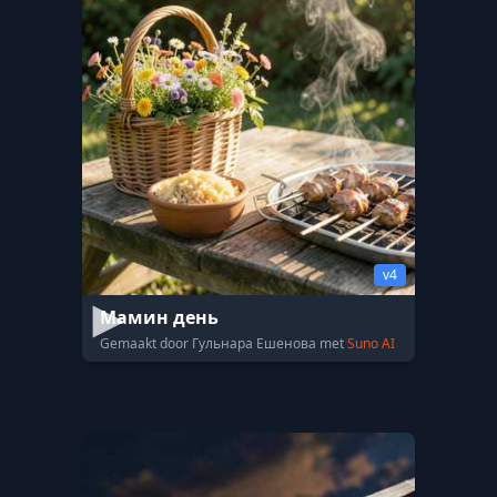
v4
Мамин день
Gemaakt door Гульнара Ешенова met
Suno AI