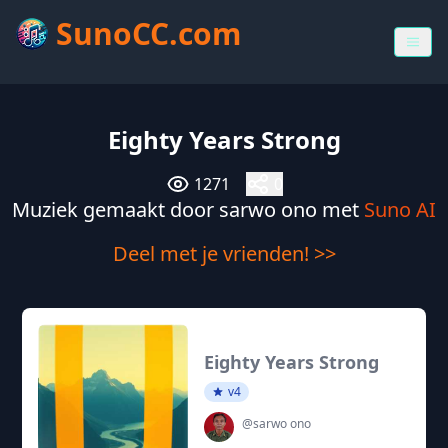
SunoCC.com
Eighty Years Strong
1271
0
Muziek gemaakt door sarwo ono met
Suno AI
Deel met je vrienden! >>
Eighty Years Strong
v4
@sarwo ono