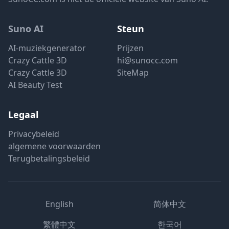
Suno AI
Steun
AI-muziekgenerator
Prijzen
Crazy Cattle 3D
hi@sunocc.com
Crazy Cattle 3D
SiteMap
AI Beauty Test
Legaal
Privacybeleid
algemene voorwaarden
Terugbetalingsbeleid
English
简体中文
繁體中文
한국어