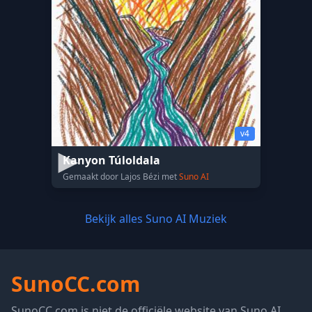
v4
Kanyon Túloldala
Gemaakt door Lajos Bézi met
Suno AI
Bekijk alles Suno AI Muziek
SunoCC.com
SunoCC.com is niet de officiële website van Suno AI.