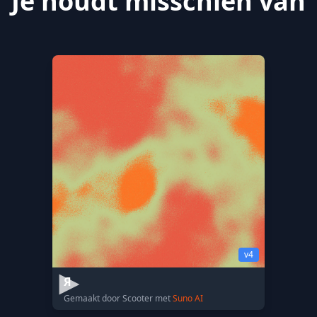
Je houdt misschien van
v4
Я
Gemaakt door Scooter met
Suno AI