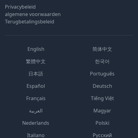
Privacybeleid
algemene voorwaarden
Terugbetalingsbeleid
English
简体中文
繁體中文
한국어
日本語
Português
Español
Deutsch
Français
Tiếng Việt
العربية
Magyar
Nederlands
Polski
Italiano
Русский