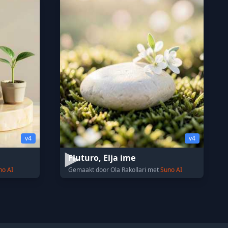
v4
v4
Fluturo, Elja ime
no AI
Gemaakt door Ola Rakollari met
Suno AI