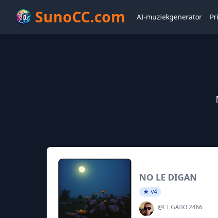
SunoCC.com
AI-muziekgenerator
Pr
NO LE DIGAN
v4
@EL GABO 2466