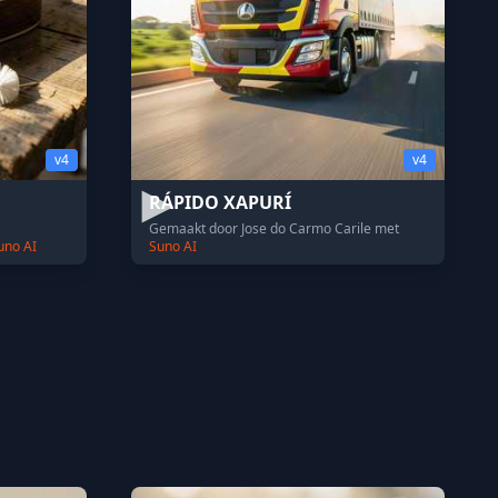
v4
v4
RÁPIDO XAPURÍ
Gemaakt door Jose do Carmo Carile met
uno AI
Suno AI