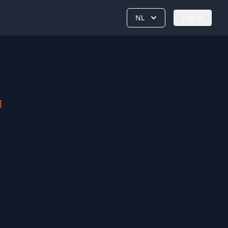
NL
Log in
I