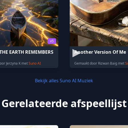
v5
THE EARTH REMEMBERS
Another Version Of Me
oor Jerzyna K met
Suno AI
Gemaakt door Rizwan Baig met
S
Bekijk alles Suno AI Muziek
Gerelateerde afspeellijst