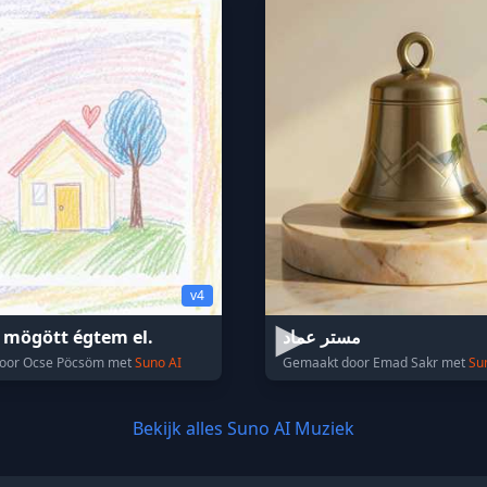
v4
 mögött égtem el.
مستر عماد
oor Ocse Pöcsöm met
Suno AI
Gemaakt door Emad Sakr met
Su
Bekijk alles Suno AI Muziek