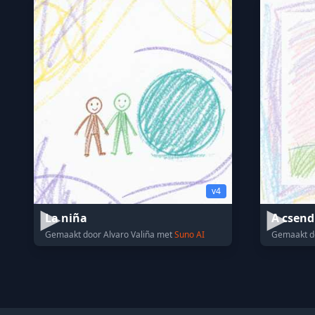
v4
La niña
A csend
Gemaakt door Alvaro Valiña met
Suno AI
Gemaakt d