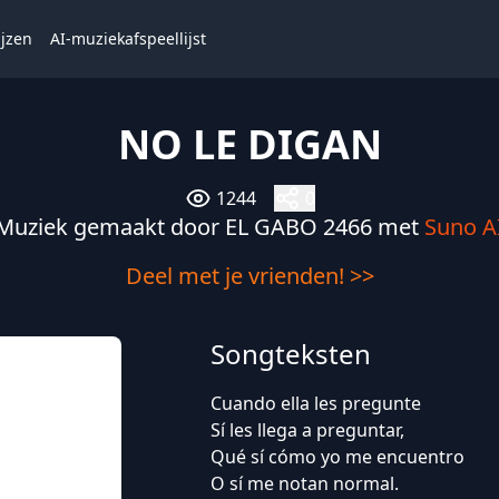
ijzen
AI-muziekafspeellijst
NO LE DIGAN
1244
0
Muziek gemaakt door EL GABO 2466 met
Suno A
Deel met je vrienden! >>
Songteksten
Cuando ella les pregunte
Sí les llega a preguntar,
Qué sí cómo yo me encuentro
O sí me notan normal.