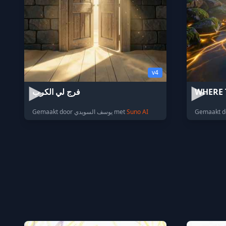
v4
فرج لي الكرب
WHERE 
Gemaakt door يوسف السويدي met
Suno AI
Gemaakt d