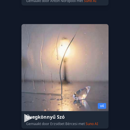
Gemaakt door Anton Nordpool met
Suno AI
v4
Üvegkönnyű Szó
Gemaakt door Erzsébet Bércesi met
Suno AI