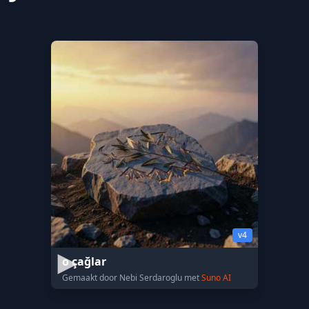
v4
o çağlar
Gemaakt door Nebi Serdaroglu met
Suno AI