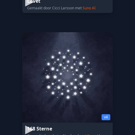
Lovet
Gemaakt door Cicci Larsson met
Suno AI
v4
168 Sterne