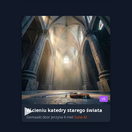
v5
W cieniu katedry starego świata
Gemaakt door Jerzyna K met
Suno AI