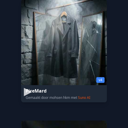
v4
PireMard
Gemaakt door mohsen hkm met
Suno AI