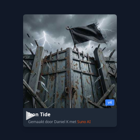
v4
Iron Tide
Gemaakt door Daniel K met
Suno AI