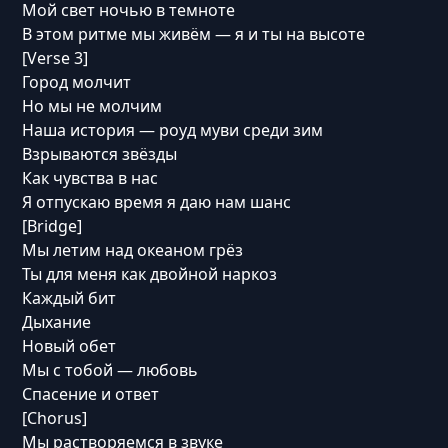
Мой свет ночью в темноте
В этом ритме мы живём — я и ты на высоте
[Verse 3]
Город молчит
Но мы не молчим
Наша история — роуд муви среди зим
Взрываются звёзды
Как чувства в нас
Я отпускаю время я даю нам шанс
[Bridge]
Мы летим над океаном грёз
Ты для меня как двойной наркоз
Каждый бит
Дыхание
Новый обет
Мы с тобой — любовь
Спасение и ответ
[Chorus]
Мы растворяемся в звуке