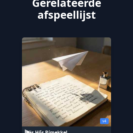
Gerelateerde
afspeellijst
v4
Kis Hős Rímekkel