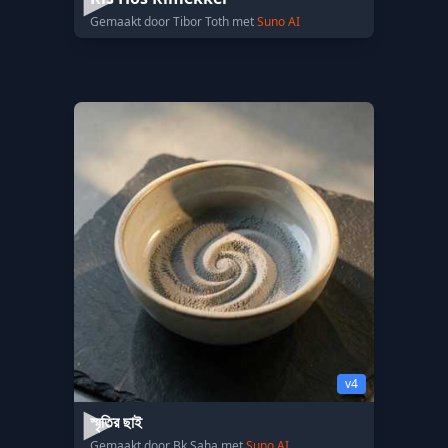
Gemaakt door Tibor Toth met
Suno AI
v4
স্মৃতির ছাই
Gemaakt door Bk Saha met
Suno AI