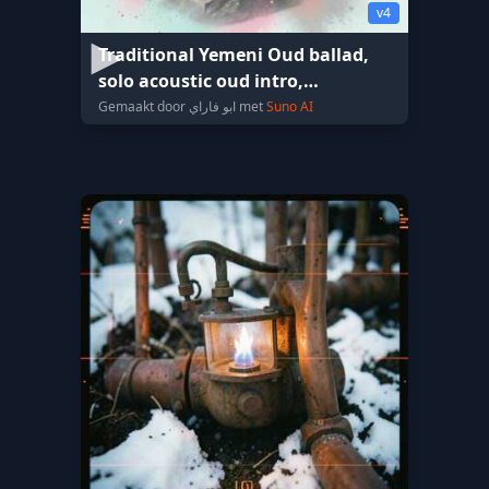
v4
Traditional Yemeni Oud ballad,
solo acoustic oud intro,
emotional male vocal, so
Gemaakt door ابو فاراي met
Suno AI