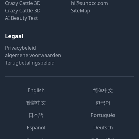
Crazy Cattle 3D
hi@sunocc.com
Crazy Cattle 3D
SiteMap
AI Beauty Test
Legaal
Privacybeleid
algemene voorwaarden
Terugbetalingsbeleid
English
简体中文
繁體中文
한국어
日本語
Português
Español
Deutsch