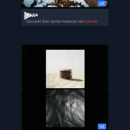
v4
Узда
Gemaakt door Артём Новиков met
Suno AI
v4