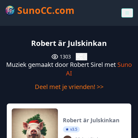
SunoCC.com
Robert är Julskinkan
1303
0
Muziek gemaakt door Robert Sirel met
Suno
AI
Deel met je vrienden! >>
Robert är Julskinkan
v3.5