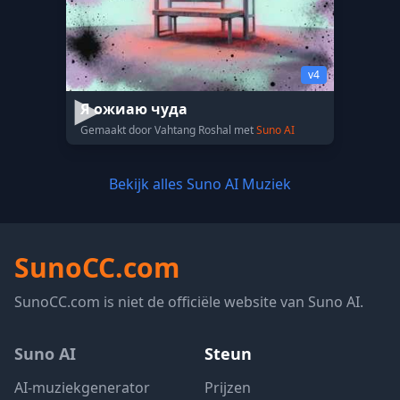
v4
Я ожиаю чуда
Gemaakt door Vahtang Roshal met
Suno AI
Bekijk alles Suno AI Muziek
SunoCC.com
SunoCC.com is niet de officiële website van Suno AI.
Suno AI
Steun
AI-muziekgenerator
Prijzen