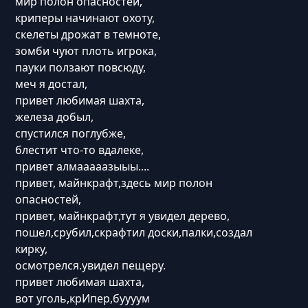
мир полон опасностей,
криперы начинают охоту,
скелеты дрожат в темноте,
зомби чуют плоть игрока,
пауки ползают повсюду,
меч я достал,
привет любимая шахта,
железа добыл,
спустился поглубже,
блестит что-то вдалеке,
привет алмааааазыыы....
привет, майнкрафт,здесь мир полон
опасностей,
привет, майнкрафт,тут я увидел дерево,
пошел,срубил,скрафтил доски,палки,создал
кирку,
осмотрелся.увидел пещеру.
привет любимая шахта,
вот уголь,крИпер,буууум