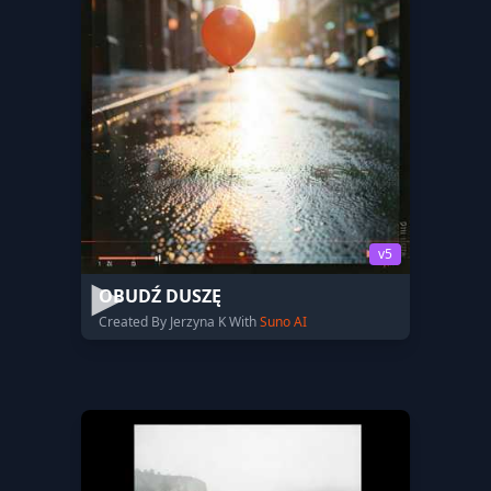
v5
OBUDŹ DUSZĘ
Created By Jerzyna K With
Suno AI