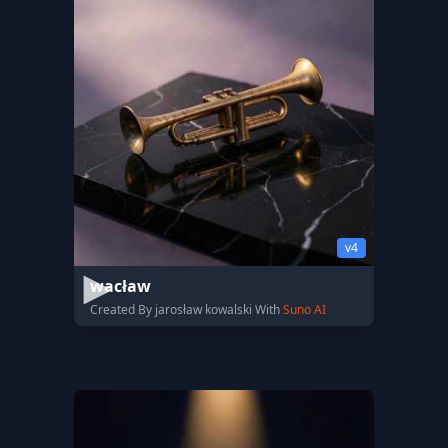
v4
wacław
Created By jarosław kowalski With
Suno AI