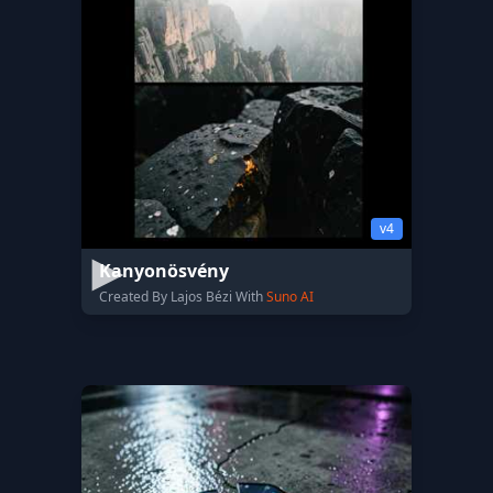
v4
Kanyonösvény
Created By Lajos Bézi With
Suno AI