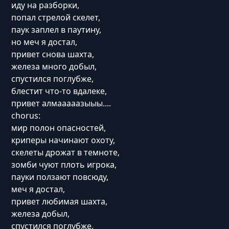
иду на разборки,
попал стрелой скелет,
паук заплел в паутину,
но меч я достал,
привет снова шахта,
железа много добыл,
спустился поглубже,
блестит что-то вдалеке,
привет алмааааазыыы....
chorus:
мир полон опасностей,
криперы начинают охоту,
скелеты дрожат в темноте,
зомби чуют плоть игрока,
пауки ползают повсюду,
меч я достал,
привет любимая шахта,
железа добыл,
спустился поглубже,