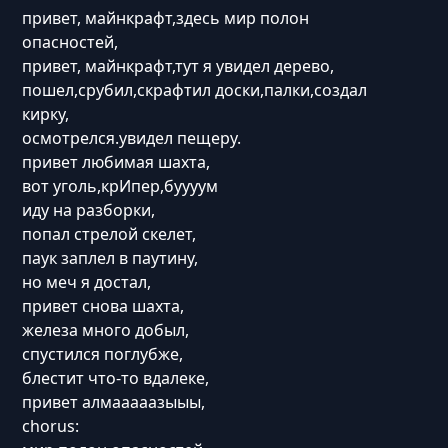
привет, майнкрафт,здесь мир полон
опасностей,
привет, майнкрафт,тут я увидел дерево,
пошел,срубил,скрафтил доски,палки,создал
кирку,
осмотрелся.увидел пещеру.
привет любимая шахта,
вот уголь,крИпер,буууум
иду на разборки,
попал стрелой скелет,
паук заплел в паутину,
но меч я достал,
привет снова шахта,
железа много добыл,
спустился поглубже,
блестит что-то вдалеке,
привет алмааааазыыы,
chorus: