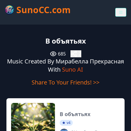
SunoCC.com
В объятьях
685
2
Music Created By Мирабелла Прекрасная
With
Suno AI
Share To Your Friends! >>
В объятьях
v4