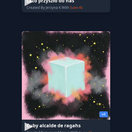
Lato przyszło do nas
Created By Jerzyna K With
Suno AI
v4
Cuby alcalde de ragahs