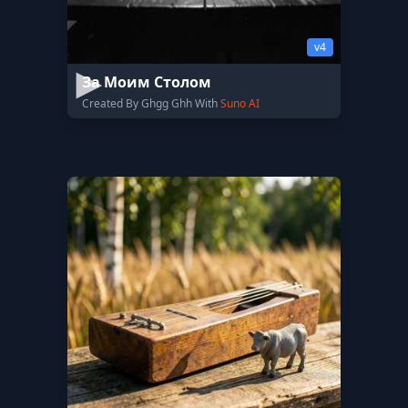
v4
За Моим Столом
Created By Ghgg Ghh With
Suno AI