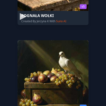
v5
POGNAŁA WOŁKI
Created By Jerzyna K With
Suno AI