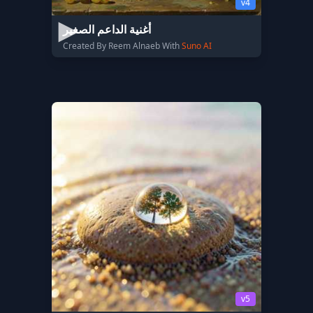
v4
أغنية الداعم الصغير
Created By Reem Alnaeb With
Suno AI
v5