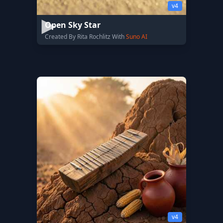
v4
Open Sky Star
Created By Rita Rochlitz With
Suno AI
v4