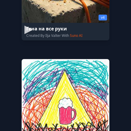
v4
Гена на все руки
Created By Ilja Valter With
Suno AI