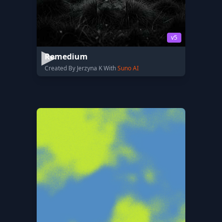
v5
Remedium
Created By Jerzyna K With
Suno AI