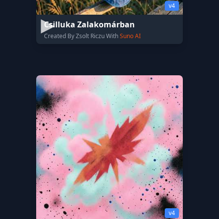
v4
Csilluka Zalakomárban
Created By Zsolt Riczu With
Suno AI
v4