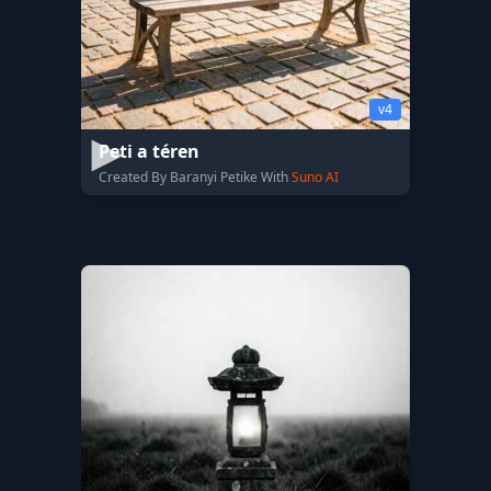
v4
Peti a téren
Created By Baranyi Petike With
Suno AI