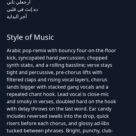
ارجعلي تاني
ده إنتَ في قلبي
آخر البداية
Style of Music
Arabic pop-remix with bouncy four-on-the-floor
kick, syncopated hand percussion, chopped
synth stabs, and a rolling bassline; verse stays
tight and percussive, pre-chorus lifts with
filtered claps and rising vocal layers, chorus
lands bigger with stacked gang vocals and a
repeated chant hook. Lead vocal is close-mic
and smoky in verses, doubled hard on the hook
with delay throws on the last word. Ear candy
includes reversed swells into the drop, quick
risers before each chorus, and glossy ad-libs
tucked between phrases. Bright, punchy, club-