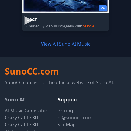
v4
Сост
Created By Мария Курдаева With
Suno AI
View All Suno AI Music
SunoCC.com
SunoCC.com is not the official website of Suno AI.
Suno AI
Support
AI Music Generator
Pricing
Crazy Cattle 3D
hi@sunocc.com
Crazy Cattle 3D
SiteMap