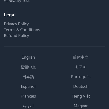
AI Beauty Test
Legal
Privacy Policy
Terms & Conditions
Refund Policy
English
简体中文
繁體中文
한국어
日本語
Português
Español
Deutsch
Français
Tiếng Việt
العربية
Magyar