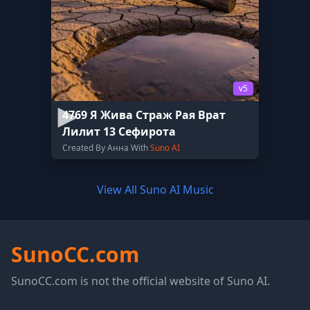
v5
4769 Я Жива Страж Рая Врат
Лилит 13 Сефирота
Created By Анна With
Suno AI
View All Suno AI Music
SunoCC.com
SunoCC.com is not the official website of Suno AI.