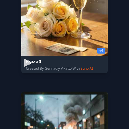
v4
Кума0
Created By Gennadiy Vikatto With
Suno AI