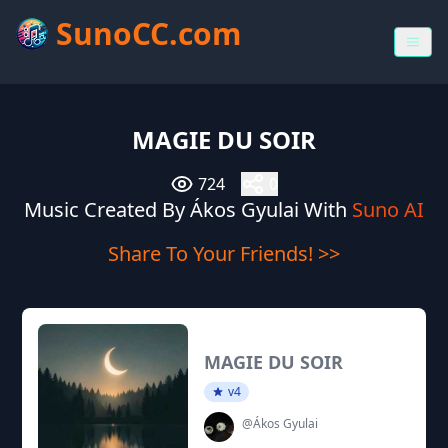
SunoCC.com
MAGIE DU SOIR
724
0
Music Created By Ákos Gyulai With
Suno AI
Share To Your Friends! >>
MAGIE DU SOIR
v4
@Ákos Gyulai