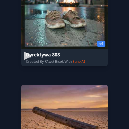
v4
Dyrektywa 808
Created By PAweł Bisek With
Suno AI