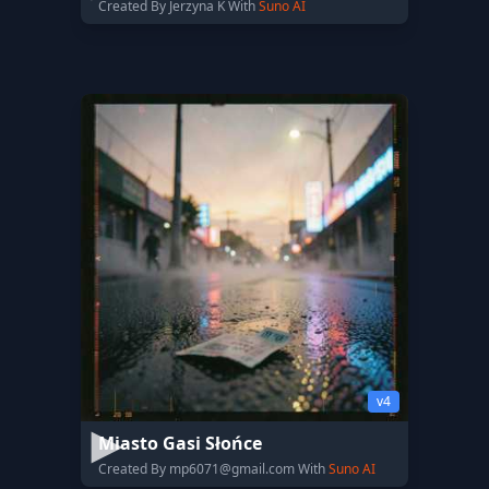
Created By Jerzyna K With
Suno AI
v4
Miasto Gasi Słońce
Created By
mp6071@gmail.com
With
Suno AI