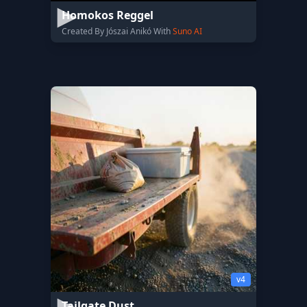
Homokos Reggel
Created By Jószai Anikó With
Suno AI
v4
Tailgate Dust