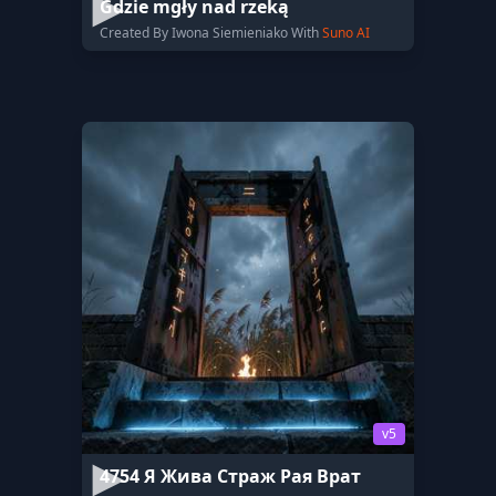
Gdzie mgły nad rzeką
Created By Iwona Siemieniako With
Suno AI
v5
4754 Я Жива Страж Рая Врат