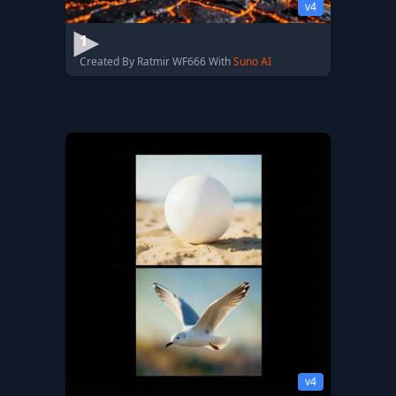
v4
1
Created By Ratmir WF666 With
Suno AI
v4