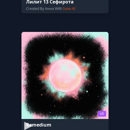
Лилит 13 Сефирота
Created By Анна With
Suno AI
v5
Remedium