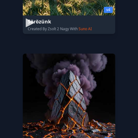
v4
Sörözünk
Created By Zsolt 2 Nagy With
Suno AI