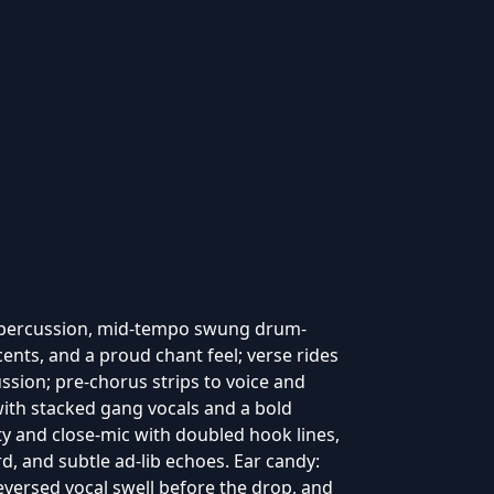
f percussion, mid-tempo swung drum-
nts, and a proud chant feel; verse rides
ssion; pre-chorus strips to voice and
ith stacked gang vocals and a bold
tty and close-mic with doubled hook lines,
d, and subtle ad-lib echoes. Ear candy:
reversed vocal swell before the drop, and