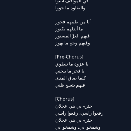
في المواقف أثبتوا
والنقاوة ما حووا
أنا من طيبهم فخور
ما أبدلهم بكنوز
فيهم العزّ المستور
وفيهم وجهٍ ما يهوز
[Pre-Chorus]
يا عزوة ما تنطوي
يا فخر ما ينحني
كلما ضاق المدى
فيهم يتسع ظني
[Chorus]
احتزم بي بني عجلان
رفعوا راسي، رفعوا راسي
احتزم بي بني عجلان
وشمخوا بي، وشمخوا بي