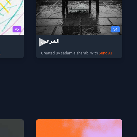
v5
v4
الشرعبي
I
Created By sadam alsharabi With
Suno AI