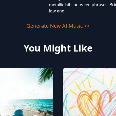
metallic hits between phrases. Br
low end.
Generate New AI Music >>
You Might Like