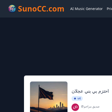
SunoCC.com
AI Music Generator
Pri
احتزم بي بني عجلان
v4
@صديق مزاحم