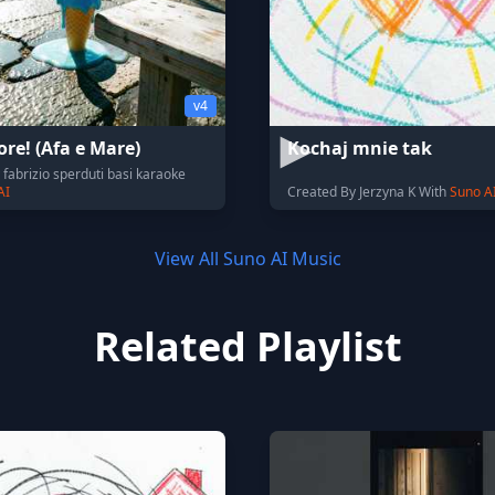
v4
ore! (Afa e Mare)
Kochaj mnie tak
fabrizio sperduti basi karaoke
AI
Created By Jerzyna K With
Suno A
View All Suno AI Music
Related Playlist