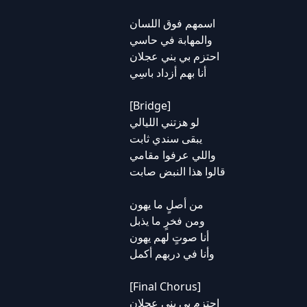
اسمهم فوق اللسان
والمهابة في حاسي
احتزم بي بني عجلان
أنا بهم أزداد باسِي
[Bridge]
لو هزتني الليالي
يبقى سندي ثابت
واللي عرفوا مقامي
قالوا هذا النبض صابت
من أصلٍ ما يهون
ومن فخرٍ ما يذبل
أنا صوتٍ لهم يهون
وأنا في دربهم أكمل
[Final Chorus]
احتزم بي بني عجلان