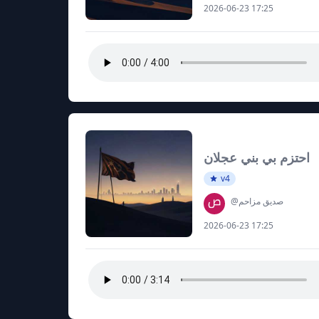
2026-06-23 17:25
احتزم بي بني عجلان
v4
@صديق مزاحم
2026-06-23 17:25