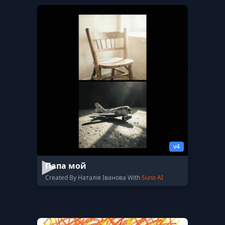
v4
Папа мой
Created By Наталія Іванова With
Suno AI