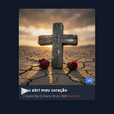
v4
Vou abri meu coração
Created By Dj Mario Bross With
Suno AI