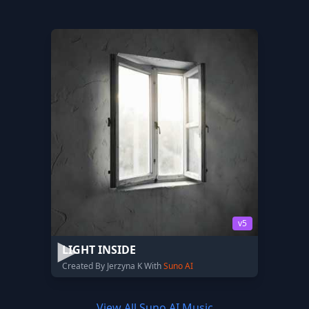
v5
LIGHT INSIDE
Created By Jerzyna K With
Suno AI
View All Suno AI Music