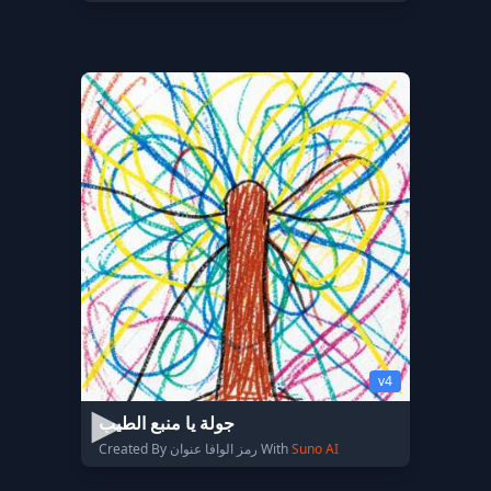
v4
جولة يا منبع الطيب
Created By رمز الوافا عنوان With
Suno AI