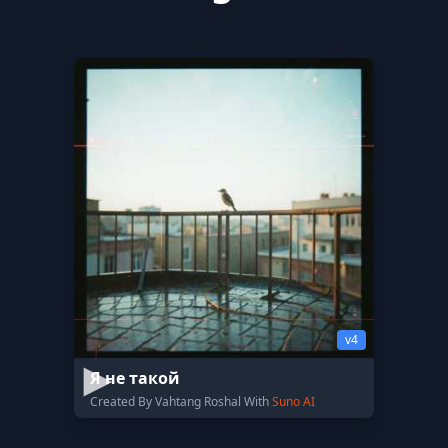
v4
Я не такой
Created By Vahtang Roshal With
Suno AI