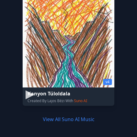
v4
Kanyon Túloldala
Created By Lajos Bézi With
Suno AI
View All Suno AI Music