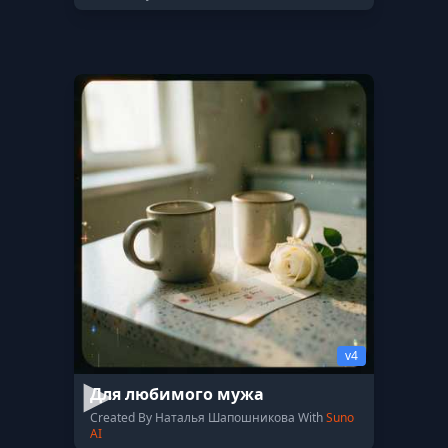
v4
Для любимого мужа
Created By Наталья Шапошникова With
Suno
AI