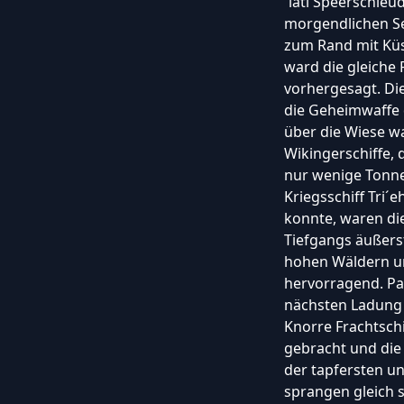
´latl Speerschleud
morgendlichen Se
zum Rand mit Küs
ward die gleiche
vorhergesagt. Di
die Geheimwaffe 
über die Wiese w
Wikingerschiffe, 
nur wenige Tonne
Kriegsschiff Tri´
konnte, waren di
Tiefgangs äußers
hohen Wäldern u
hervorragend. Pa
nächsten Ladung 
Knorre Frachtschi
gebracht und die
der tapfersten u
sprangen gleich s