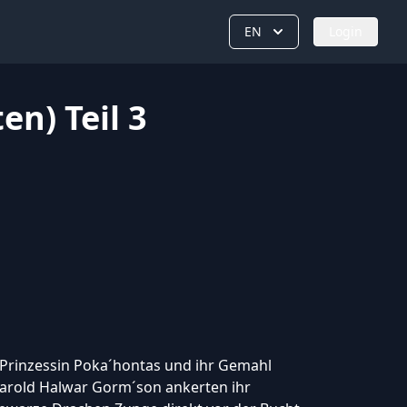
EN
Login
en) Teil 3
 Prinzessin Poka´hontas und ihr Gemahl
arold Halwar Gorm´son ankerten ihr