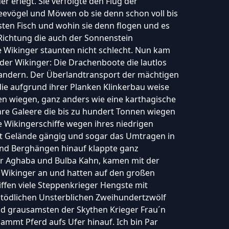
er erlegt. Sie verfolgte den Flug der
evögel und Möwen ob sie denn schon voll bis
ten Fisch und wohin sie denn flogen und es
 Richtung die auch der Sonnenstein
e Wikinger staunten nicht schlecht. Nun kam
der Wikinger: Die Drachenboote die lautlos
andern. Der Überlandtransport der mächtigen
die aufgrund ihrer Planken Klinkerbau weise
n wiegen, ganz anders wie eine karthagische
ehre Galeere die bis zu hundert Tonnen wiegen
e Wikingerschiffe wegen ihres niedrigen
t Gelände gängig und sogar das Umtragen in
nd Berghängen hinauf klappte ganz
r Aghaba und Bulba Kahn, kamen mit der
Wikinger an und hatten auf den großen
ffen viele Steppenkrieger Hengste mit
 tödlichen Unsterblichen Zweihundertzwölf
nd grausamsten der Skythen Krieger Frau´n
ammt Pferd aufs Ufer hinauf. Ich bin Par