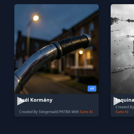
v4
Acél Kormány
Inquin
Created B
Created By Steigerwald PATRIK With
Suno AI
Suno AI