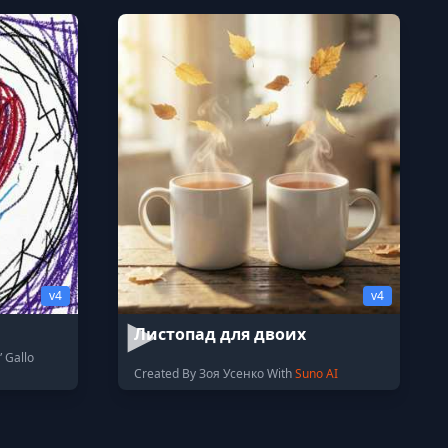
v4
v4
Листопад для двоих
 Gallo
Created By Зоя Усенко With
Suno AI