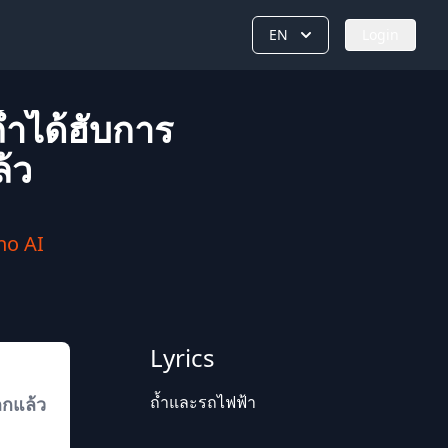
EN
Login
้ำได้ฮับการ
้ว
no AI
Lyrics
ถ้ำและรถไฟฟ้า
ลกแล้ว