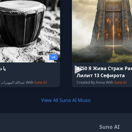
v4
يا 
4750 Я Жива Страж Ра
Лилит 13 Сефирота
Created By عبدالله المهيرات With
Suno AI
Created By Анна With
Suno AI
View All Suno AI Music
Suno AI