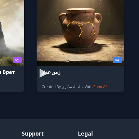
v5
v4
я Врат
زمن غدار
Created By خالد العسكرى With
Suno AI
Support
Legal