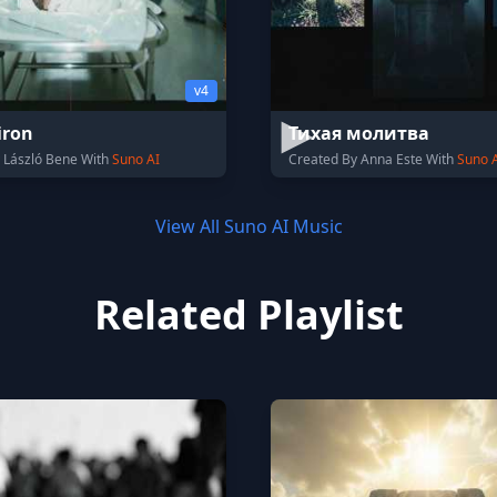
v4
iron
Тихая молитва
 László Bene With
Suno AI
Created By Anna Este With
Suno 
View All Suno AI Music
Related Playlist