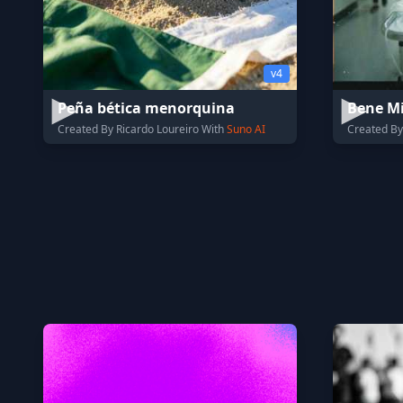
v4
Peña bética menorquina
Bene M
Created By Ricardo Loureiro With
Suno AI
Created By