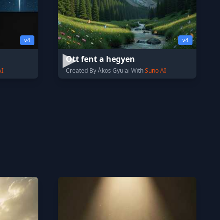
v4
v4
Ott fent a hegyen
AI
Created By Ákos Gyulai With
Suno AI