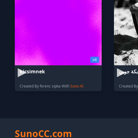
v4
kicsimnek
دبكة جوبي
Created By ferenc sipka With
Suno AI
SunoCC.com