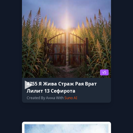
v5
4755 Я Жива Страж Рая Врат
Лилит 13 Сефирота
Created By Анна With
Suno AI