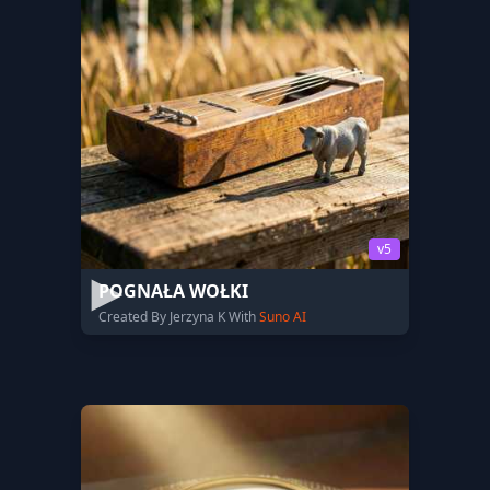
v5
POGNAŁA WOŁKI
Created By Jerzyna K With
Suno AI