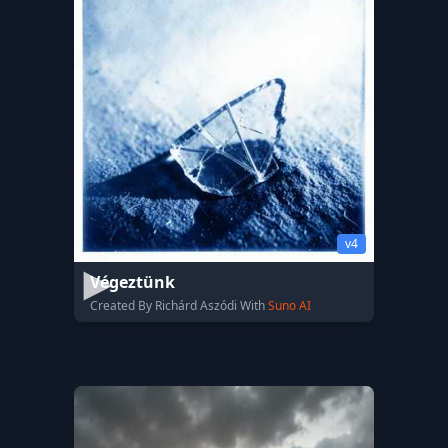
v4
Végeztünk
Created By Richárd Aszódi With
Suno AI