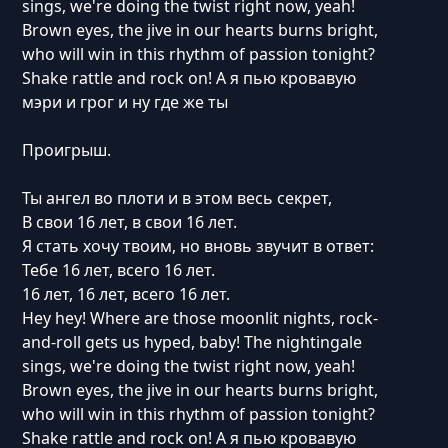
sings, we're doing the twist right now, yeah!
Brown eyes, the jive in our hearts burns bright,
who will win in this rhythm of passion tonight?
Shake rattle and rock on! А я пью кровавую
мэри и грог и ну где же ты
Проигрыш.
Ты ангел во плоти и в этом весь секрет,
В свои 16 лет, в свои 16 лет.
Я стать хочу твоим, но вновь звучит в ответ:
Тебе 16 лет, всего 16 лет.
16 лет, 16 лет, всего 16 лет.
Hey hey! Where are those moonlit nights, rock-
and-roll gets us hyped, baby! The nightingale
sings, we're doing the twist right now, yeah!
Brown eyes, the jive in our hearts burns bright,
who will win in this rhythm of passion tonight?
Shake rattle and rock on! А я пью кровавую