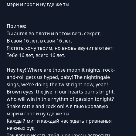
мэри и грог и ну где же ты
Припев:
Ты ангел во плоти и в этом весь секрет,
В свои 16 лет, в свои 16 лет.
Я стать хочу твоим, но вновь звучит в ответ:
Тебе 16 лет, всего 16 лет.
Hey hey! Where are those moonlit nights, rock-
and-roll gets us hyped, baby! The nightingale
sings, we're doing the twist right now, yeah!
Brown eyes, the jive in our hearts burns bright,
who will win in this rhythm of passion tonight?
Shake rattle and rock on! А я пью кровавую
мэри и грог и ну где же ты
Каждый миг и каждый час ждать признанья
нежных рук,
Так давно искать тебя и однажды встретить