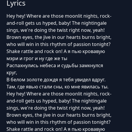
Lyrics
Hey hey! Where are those moonlit nights, rock-
and-roll gets us hyped, baby! The nightingale
sings, we're doing the twist right now, yeah!
Brown eyes, the jive in our hearts burns bright,
who will win in this rhythm of passion tonight?
Shake rattle and rock on! А я пью кровавую
мэри и грог и ну где же ты
Распахнулись небеса и судьбы замкнулся
круг,
В белом золоте дождя я тебя увидел вдруг.
Там, где явью стали сны, ко мне явилась ты.
Hey hey! Where are those moonlit nights, rock-
and-roll gets us hyped, baby! The nightingale
sings, we're doing the twist right now, yeah!
Brown eyes, the jive in our hearts burns bright,
who will win in this rhythm of passion tonight?
Shake rattle and rock on! А я пью кровавую