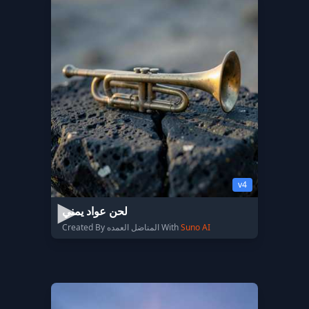
v4
لحن عواد يمني
Created By المناضل العمده With
Suno AI