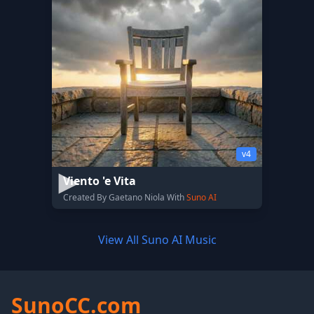
v4
Viento 'e Vita
Created By Gaetano Niola With
Suno AI
View All Suno AI Music
SunoCC.com