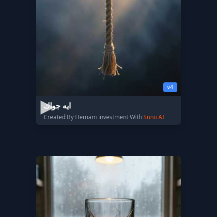
v4
ايه جواك
Created By Hemam investment With
Suno AI