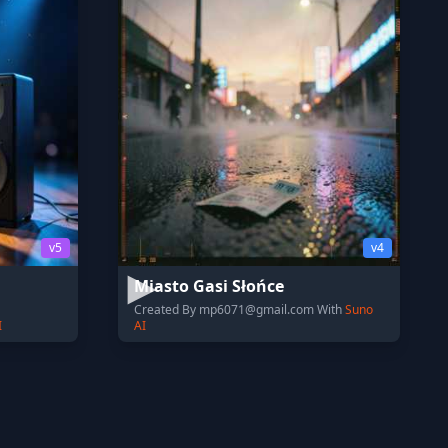
v5
v4
Miasto Gasi Słońce
Created By
mp6071@gmail.com
With
Suno
I
AI