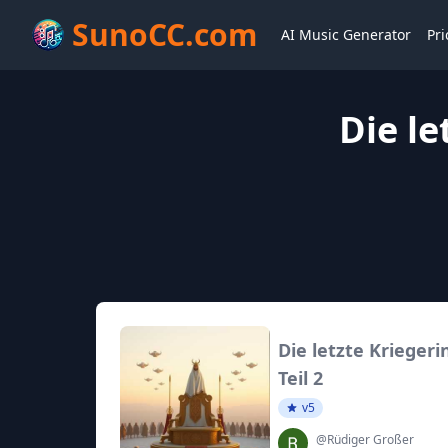
SunoCC.com
AI Music Generator
Pri
Die le
Die letzte Kriegeri
Teil 2
v5
@Rüdiger Großer