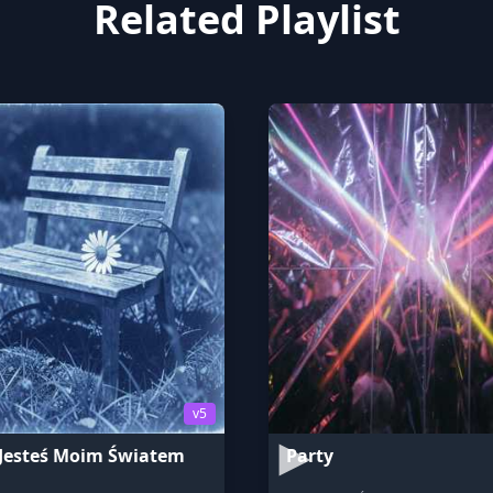
Related Playlist
v5
Jesteś Moim Światem
Party