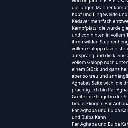
Nun begann das Buss`Kasch
die jungen Männer kämpf
Kopf und Eingeweide und 
Kadaver mehrfach entzwei;
Kampfplatz; die wurde gle
und von hinten in vollem
ihren wilden Steppenheng
vollem Galopp davon stob
aufsprang und die kleine 
vollem Galopp nach unten
einem Stück und ganz heil
aber so treu und anhängl
Aghabas Seite wich; die d
prächtig. Ich bin Par Agh
Greife ihre Flügel in der
Lied erklingen. Par Agha
Par Aghaba und Bulba Ka
und Bulba Kahn
Par Aghaba und Bulba Ka