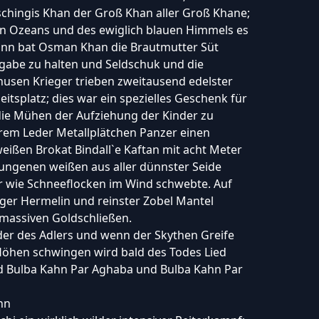
schingis Khan der Groß Khan aller Groß Khane;
n Ozeans und des ewiglich blauen Himmels es
Dann bat Osman Khan die Brautmutter Süt
rgabe zu halten und Seldschuk und die
usen Krieger trieben zweitausend edelster
tsplatz; dies war ein spezielles Geschenk für
die Mühen der Aufziehung der Kinder zu
hrem Leder Metallplätchen Panzer einen
ißen Brokat Bindall`e Kaftan mit acht Meter
ngenen weißen aus aller dünnster Seide
r wie Schneeflocken im Wind schwebte. Auf
ger Hermelin und reinster Zobel Mantel
 massiven Goldschließen.
der des Adlers und wenn der Skythen Greife
 Höhen schwingen wird bald des Todes Lied
d Bulba Kahn Par Aghaba und Bulba Kahn Par
hn