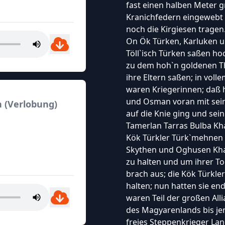
fast einen halben Meter g
Kranichfedern eingewebt 
noch die Kirgiesen tragen
On Ök Türken, Karluken u
Töll`isch Türken saßen h
zu dem hoh`n goldenen T
ihre Eltern saßen; in vol
waren Kriegerinnen; daß h
und Osman voran mit sein
n (Verlobung)
auf die Knie ging und sei
Tamerlan Tarras Bulba Kha
Kök Türkler Türk`mehnen 
Skythen und Oghusen Khag
zu halten und um ihrer To
brach aus; die Kök Türkl
halten; nun hatten sie en
waren Teil der großen Alli
des Magyarenlands bis jen
freies Steppenkrieger Land