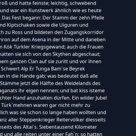
roß und hatte feinste; leichtig, schwebend
und war ein Kunstwerk ähnlich wie es heute
. Das Fest begann: Der Stamm der zehn Pfeile
nd Kiptschaken sowie die Uiguren und
och zu Ross und bildeten den Zugangskorridor
hron auf dem Asena in der Mitte und daneben
lem Kök Türkler Kriegsgewand; auch die Frauen
atten sie sich von den Skythen abgeschaut;
em ganzen Clan auf sie zuritt und vor ihnen
n Schwert Alp Er Tunga Bam`se Beyrek
n in die Hände gab; was bedeutet daß alle
Stämme jetzt die Hälfte des Weidelands des
anats ihr eigen nennen; und bat kiss isteme
chter Hand anzuhalten dürfen. Ein wilder Jubel
er Türk`mehnen waren gar nicht mehr zu
dlich was sie schon so lange haben wollten und
anz aller Steppenkrieger Reitervölker diesseits
seits des Altai`s. Siebentausend Kilometer
 und alle reiten unter einer Fah`n; so hatten