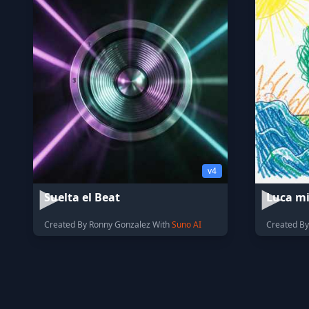
v4
Suelta el Beat
Luca mi
Created By Ronny Gonzalez With
Suno AI
Created By