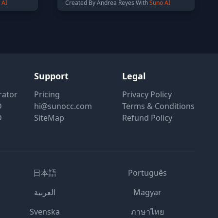
 AI
Created By Andrea Reyes With
Suno AI
Support
Legal
rator
Pricing
Privacy Policy
D
hi@sunocc.com
Terms & Conditions
D
SiteMap
Refund Policy
日本語
Português
العربية
Magyar
Svenska
ภาษาไทย