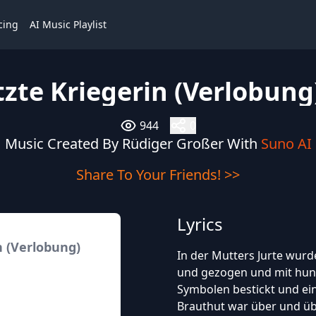
cing
AI Music Playlist
tzte Kriegerin (Verlobung)
944
0
Music Created By Rüdiger Großer With
Suno AI
Share To Your Friends! >>
Lyrics
n (Verlobung)
In der Mutters Jurte wurde
und gezogen und mit hund
Symbolen bestickt und e
Brauthut war über und übe