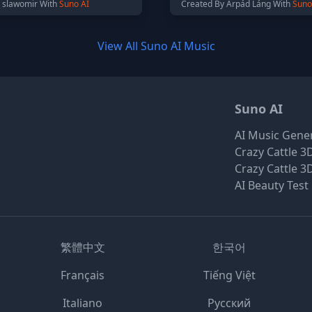
 slawomir With
Suno AI
Created By Árpád Láng With
Suno
View All Suno AI Music
Suno AI
AI Music Gene
Crazy Cattle 3
Crazy Cattle 3
AI Beauty Test
繁體中文
한국어
Français
Tiếng Việt
Italiano
Русский