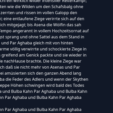
i ein wirklich wilder intensiver Reiterkampf;
ten wie die Wilden um den Schafsbalg ohne
zerrten und rissen im vollen Galopp den
 eine entlaufene Ziege verirrte sich auf den
ich mitgejagt; bis Asena die Wölfin das sah
 Tempo angerannt in vollem Hochzeitsornat auf
st sprang und ohne Sattel aus dem Stand in
 und Par Aghaba gleich mit von hinten
arme völlig verwirrte und schockierte Ziege in
 greifend am Genick packte und sie wieder in
e nachHause brachte. Die kleine Ziege war
ich daß sie nicht mehr von Asenas und Par
rei amüsierten sich den ganzen Abend lang
aba die Feder des Adlers und wenn der Skythen
 Steppe Höhen schwingen wird bald des Todes
ba und Bulba Kahn Par Aghaba und Bulba Kahn
hn Par Aghaba und Bulba Kahn Par Aghaba
hn Par Aghaba und Bulba Kahn Par Aghaba