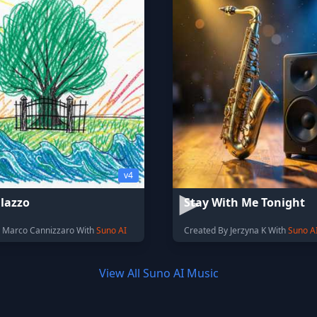
v4
lazzo
Stay With Me Tonight
 Marco Cannizzaro With
Suno AI
Created By Jerzyna K With
Suno A
View All Suno AI Music