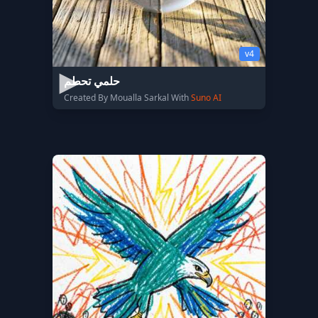
v4
حلمي تحطم
Created By Moualla Sarkal With
Suno AI