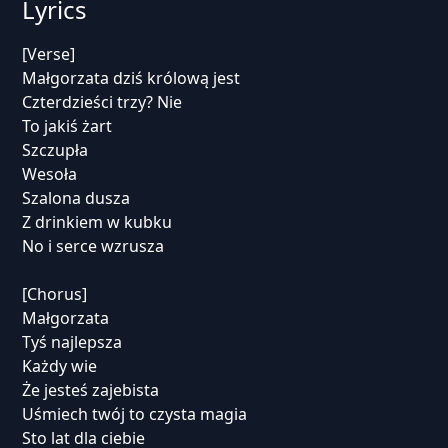
Lyrics
[Verse]
Małgorzata dziś królową jest
Czterdzieści trzy? Nie
To jakiś żart
Szczupła
Wesoła
Szalona dusza
Z drinkiem w kubku
No i serce wzrusza
[Chorus]
Małgorzata
Tyś najlepsza
Każdy wie
Że jesteś zajebista
Uśmiech twój to czysta magia
Sto lat dla ciebie