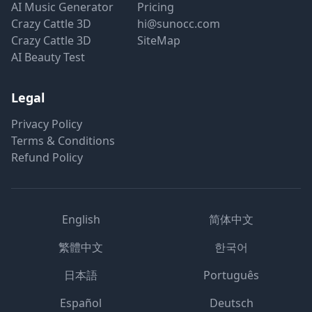
AI Music Generator
Pricing
Crazy Cattle 3D
hi@sunocc.com
Crazy Cattle 3D
SiteMap
AI Beauty Test
Legal
Privacy Policy
Terms & Conditions
Refund Policy
English
简体中文
繁體中文
한국어
日本語
Português
Español
Deutsch