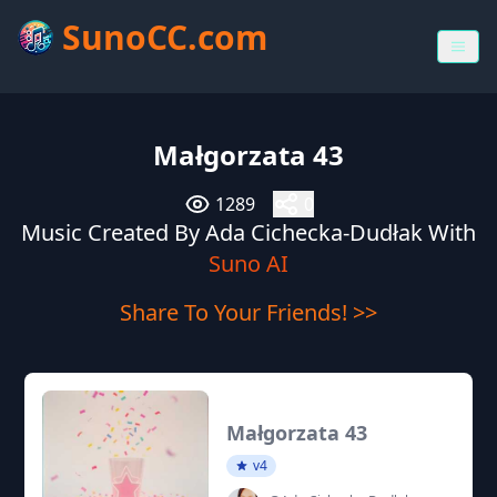
SunoCC.com
Małgorzata 43
1289
0
Music Created By Ada Cichecka-Dudłak With
Suno AI
Share To Your Friends! >>
Małgorzata 43
v4