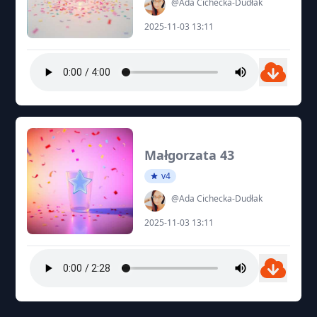
@Ada Cichecka-Dudłak
2025-11-03 13:11
Małgorzata 43
v4
@Ada Cichecka-Dudłak
2025-11-03 13:11