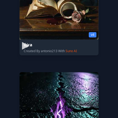
v4
újra
Created By antonio213 With
Suno AI