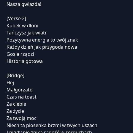
Nasza gwiazda!
[Verse 2]
Kubek w dłoni
Tańczysz jak wiatr
Pozytywna energia to twój znak
Każdy dzień jak przygoda nowa
Gosia rządzi
Historia gotowa
[Bridge]
Hej
Małgorzato
Czas na toast
Za ciebie
Za życie
Za twoją moc
Niech ta piosenka brzmi w twych uszach
I nigdy nie znika radość w serduchach