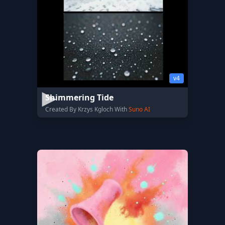
v4
Shimmering Tide
Created By Krzys Kgloch With
Suno AI