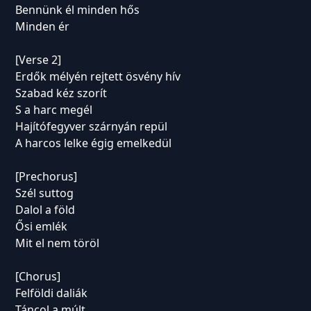
Bennünk él minden hős
Minden ér
[Verse 2]
Erdők mélyén rejtett ösvény hív
Szabad kéz szorít
S a harc megél
Hajítófegyver szárnyán repül
A harcos lelke égig emelkedül
[Prechorus]
Szél suttog
Dalol a föld
Ősi emlék
Mit el nem töröl
[Chorus]
Felföldi daliák
Táncol a múlt