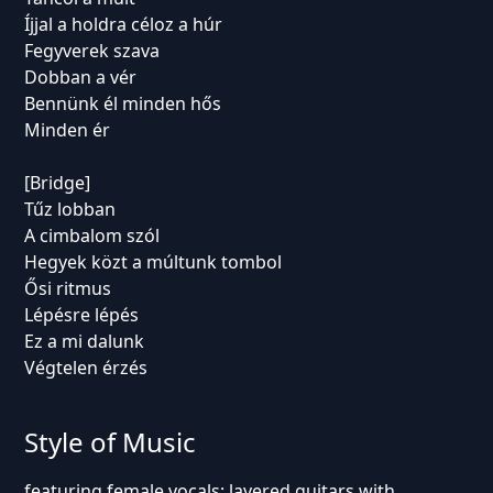
Íjjal a holdra céloz a húr
Fegyverek szava
Dobban a vér
Bennünk él minden hős
Minden ér
[Bridge]
Tűz lobban
A cimbalom szól
Hegyek közt a múltunk tombol
Ősi ritmus
Lépésre lépés
Ez a mi dalunk
Végtelen érzés
Style of Music
featuring female vocals; layered guitars with