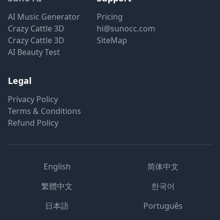
AI Music Generator
Pricing
Crazy Cattle 3D
hi@sunocc.com
Crazy Cattle 3D
SiteMap
AI Beauty Test
Legal
Privacy Policy
Terms & Conditions
Refund Policy
English
简体中文
繁體中文
한국어
日本語
Português