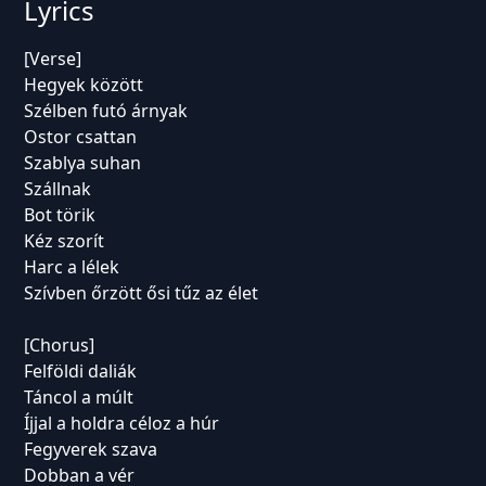
Lyrics
[Verse]
Hegyek között
Szélben futó árnyak
Ostor csattan
Szablya suhan
Szállnak
Bot törik
Kéz szorít
Harc a lélek
Szívben őrzött ősi tűz az élet
[Chorus]
Felföldi daliák
Táncol a múlt
Íjjal a holdra céloz a húr
Fegyverek szava
Dobban a vér