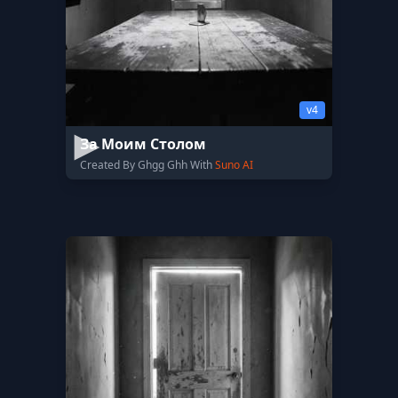
v4
За Моим Столом
Created By Ghgg Ghh With
Suno AI