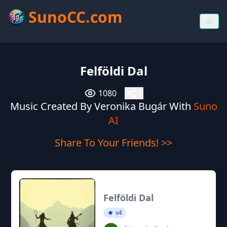
SunoCC.com
Felföldi Dal
1080
0
Music Created By Veronika Bugár With
Suno
AI
Share To Your Friends! >>
Felföldi Dal
v4