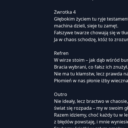
Zwrotka 4
Głębokim życiem tu ryje testament
machina dzieli, sieje tu zamęt.
Fałszywe twarze chowają się w tłu
Ja w chaos schodzę, któż to zrozu
Refren
W wirze stoim – jak dąb wśród bur
Bracia wybrani, co fałsz ich znużył.
Nie ma tu kłamstw, lecz prawda n
Płomień w nas płonie iżby wieczna
Outro
Nie ideały, lecz bractwo w chaosie,
świat się rozpada – my w swoim gł
Razem idziemy, choć każdy tu w le
z błędów powstaję, i mnie wyniesi