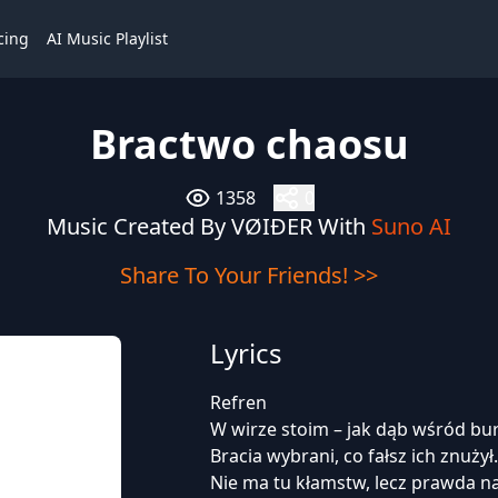
cing
AI Music Playlist
Bractwo chaosu
1358
0
Music Created By VØIĐER With
Suno AI
Share To Your Friends! >>
Lyrics
Refren
W wirze stoim – jak dąb wśród bur
Bracia wybrani, co fałsz ich znużył.
Nie ma tu kłamstw, lecz prawda n