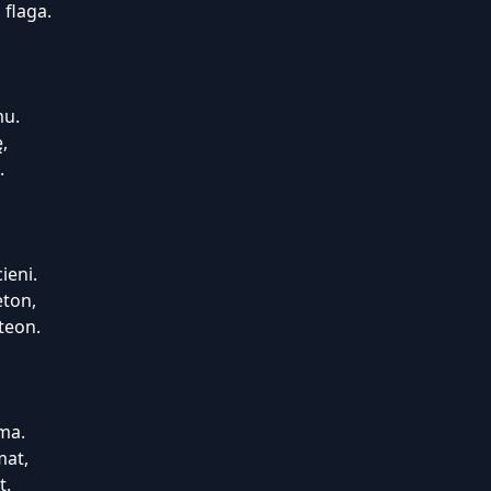
 flaga.
mu.
,
.
ieni.
eton,
teon.
ma.
mat,
t.