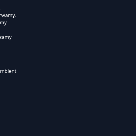
.
trwamy,
amy.
czamy
Ambient