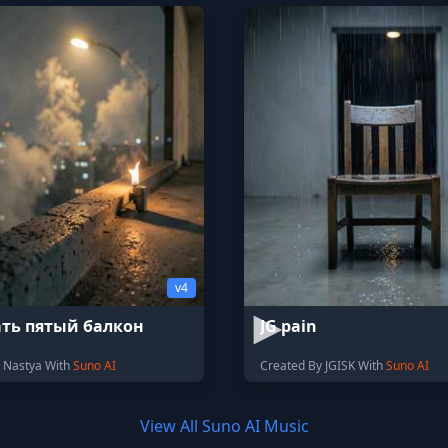
v4
ть пятый балкон
JG pain
 Nastya With
Suno AI
Created By JGISK With
Suno AI
View All Suno AI Music