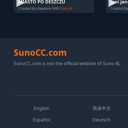
MIASTO PO DESZCZU
Jani jan
Created By slawomir With
Suno AI
Created By
SunoCC.com
SunoCC.com is not the official website of Suno AI.
English
简体中文
Español
Deutsch