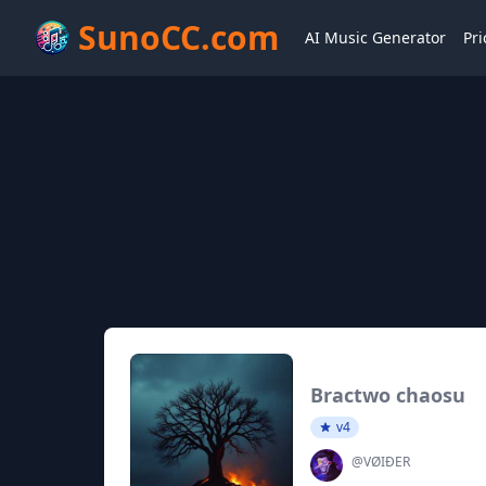
SunoCC.com
AI Music Generator
Pri
Bractwo chaosu
v4
@VØIĐER