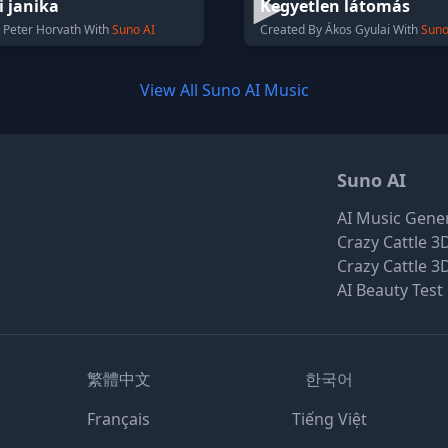
i janika
Kegyetlen látomás
 Peter Horvath With
Suno AI
Created By Ákos Gyulai With
Suno
View All Suno AI Music
Suno AI
AI Music Gene
Crazy Cattle 3
Crazy Cattle 3
AI Beauty Test
繁體中文
한국어
Français
Tiếng Việt