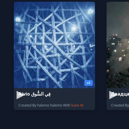
v4
Aivio فِي السُّوق
Двадца
Created By halemo halemo With
Suno AI
Created By