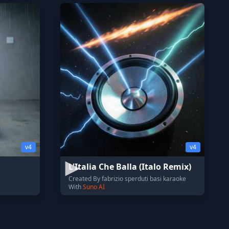
v4
v4
L'Italia Che Balla (Italo Remix)
Created By fabrizio sperduti basi karaoke
With
Suno AI