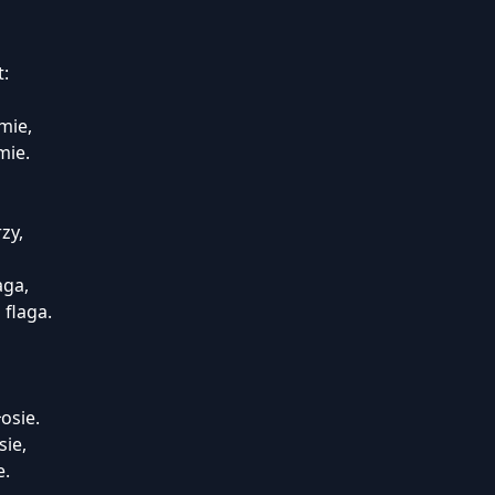
:
mie,
mie.
zy,
aga,
 flaga.
osie.
sie,
e.