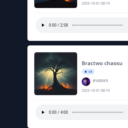
2025-10-01 08:19
Bractwo chaosu
v4
@VØIĐER
2025-10-01 08:19