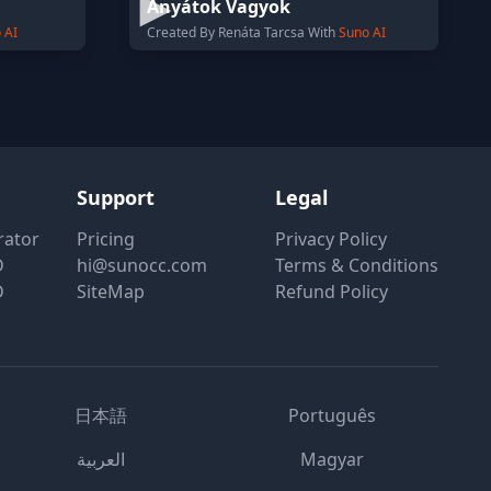
Anyátok Vagyok
 AI
Created By Renáta Tarcsa With
Suno AI
Support
Legal
rator
Pricing
Privacy Policy
D
hi@sunocc.com
Terms & Conditions
D
SiteMap
Refund Policy
日本語
Português
العربية
Magyar