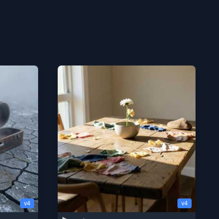
v4
v4