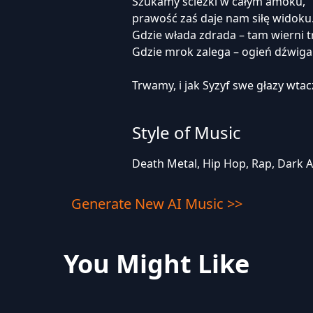
Szukamy ścieżki w całym amoku,
prawość zaś daje nam siłę widoku
Gdzie włada zdrada – tam wierni 
Gdzie mrok zalega – ogień dźwig
Trwamy, i jak Syzyf swe głazy wta
Style of Music
Death Metal, Hip Hop, Rap, Dark 
Generate New AI Music >>
You Might Like