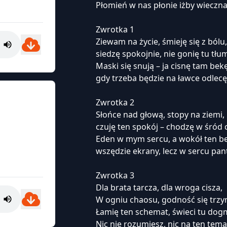
Płomień w nas płonie iżby wieczna
Zwrotka 1
Ziewam na życie, śmieję się z bólu,
siedzę spokojnie, nie gonię tu tłu
Maski się snują – ja cisnę tam bekę
gdy trzeba będzie na ławce odlecę
Zwrotka 2
Słońce nad głową, stopy na ziemi,
czuję ten spokój – chodzę w śród c
Eden w mym sercu, a wokół ten b
wszędzie ekrany, lecz w sercu pan
Zwrotka 3
Dla brata tarcza, dla wroga cisza,
W ogniu chaosu, godność się trzy
Łamię ten schemat, świeci tu dog
Nic nie rozumiesz, nic na ten tema