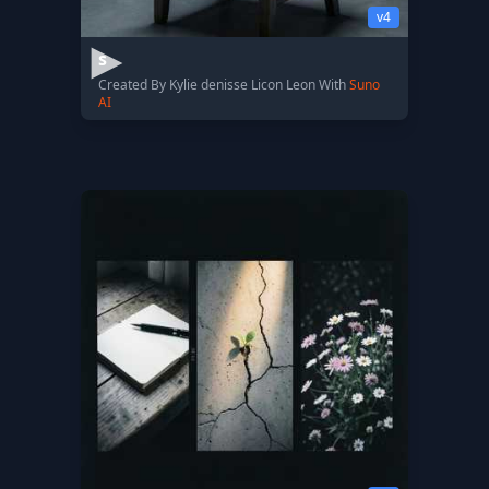
v4
s
Created By Kylie denisse Licon Leon With
Suno
AI