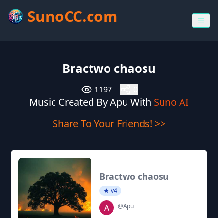
SunoCC.com
Bractwo chaosu
1197
0
Music Created By Apu With
Suno AI
Share To Your Friends! >>
Bractwo chaosu
v4
@Apu