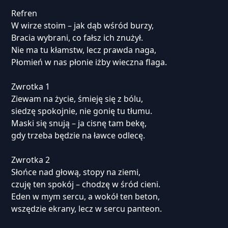
Refren
W wirze stoim – jak dąb wśród burzy,
Bracia wybrani, co fałsz ich znużył.
Nie ma tu kłamstw, lecz prawda naga,
Płomień w nas płonie iżby wieczna flaga.
Zwrotka 1
Ziewam na życie, śmieję się z bólu,
siedzę spokojnie, nie gonię tu tłumu.
Maski się snują – ja cisnę tam bekę,
gdy trzeba będzie na ławce odlecę.
Zwrotka 2
Słońce nad głową, stopy na ziemi,
czuję ten spokój – chodzę w śród cieni.
Eden w mym sercu, a wokół ten beton,
wszędzie ekrany, lecz w sercu panteon.