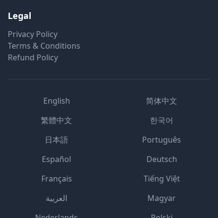
Legal
Privacy Policy
Terms & Conditions
Refund Policy
English
简体中文
繁體中文
한국어
日本語
Português
Español
Deutsch
Français
Tiếng Việt
العربية
Magyar
Nederlands
Polski