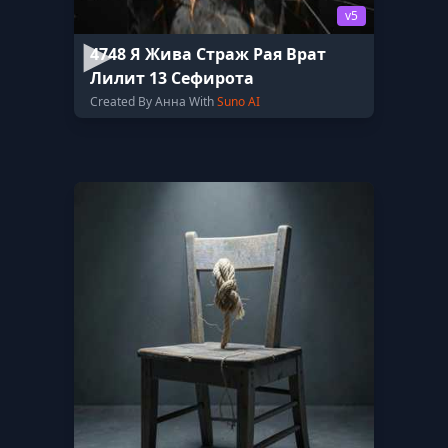
v5
4748 Я Жива Страж Рая Врат
Лилит 13 Сефирота
Created By Анна With
Suno AI