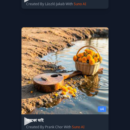
Created By László Jakab With
Suno AI
v4
মালঞ্চো ভাই
Created By Prank Chor With
Suno AI