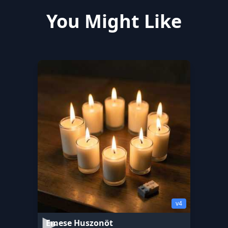
You Might Like
v4
Emese Huszonöt