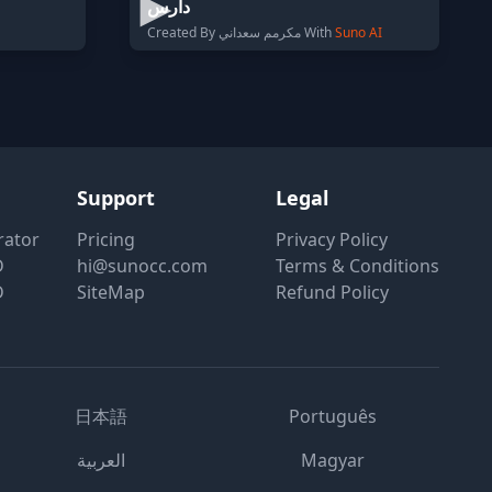
دارس
Created By مكرمم سعداني With
Suno AI
Support
Legal
rator
Pricing
Privacy Policy
D
hi@sunocc.com
Terms & Conditions
D
SiteMap
Refund Policy
日本語
Português
العربية
Magyar