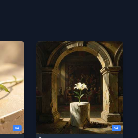
v4
v4