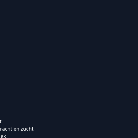
t
racht en zucht
oek