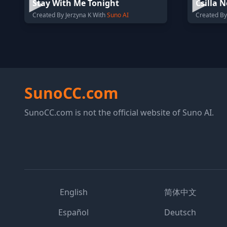
Stay With Me Tonight
Csilla 
Created By Jerzyna K With
Suno AI
Created By
SunoCC.com
SunoCC.com is not the official website of Suno AI.
English
简体中文
Español
Deutsch