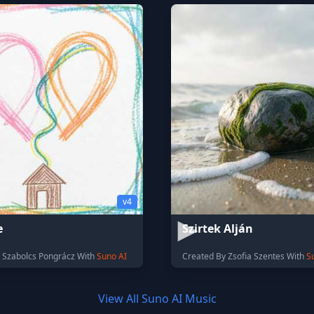
v4
e
Szirtek Alján
 Szabolcs Pongrácz With
Suno AI
Created By Zsofia Szentes With
S
View All Suno AI Music