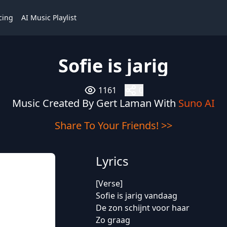
cing
AI Music Playlist
Sofie is jarig
1161
0
Music Created By Gert Laman With
Suno AI
Share To Your Friends! >>
Lyrics
[Verse]
Sofie is jarig vandaag
De zon schijnt voor haar
Zo graag