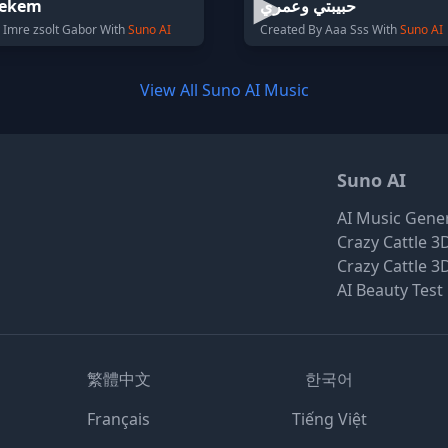
Nekem
حبيبتي وعمري
 Imre zsolt Gabor With
Suno AI
Created By Aaa Sss With
Suno AI
View All Suno AI Music
Suno AI
AI Music Gene
Crazy Cattle 3
Crazy Cattle 3
AI Beauty Test
繁體中文
한국어
Français
Tiếng Việt