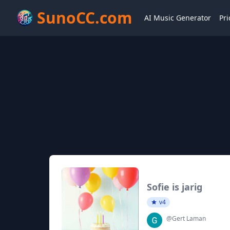
SunoCC.com
AI Music Generator
Pri
Sofie is jarig
v4
@Gert Laman