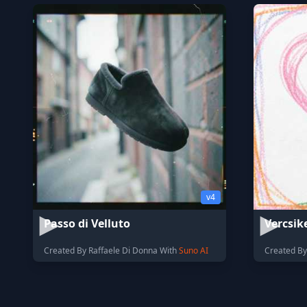
v4
Passo di Velluto
Vercsik
Created By Raffaele Di Donna With
Suno AI
Created By