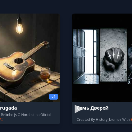
v4
rugada
Семь Дверей
Belinho Js O Nordestino Oficial
AI
Created By History_kremez With