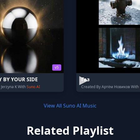
v5
AY BY YOUR SIDE
Газ
 Jerzyna K With
Suno AI
Created By Артём Новиков With
View All Suno AI Music
Related Playlist