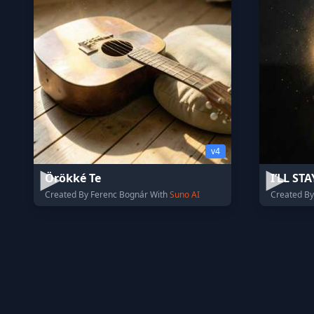
v4
Örökké Te
I’LL ST
Created By Ferenc Bognár With
Suno AI
Created By