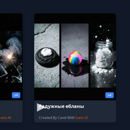
v4
v4
Радужные ебланы
Suno AI
Created By Саня With
Suno AI