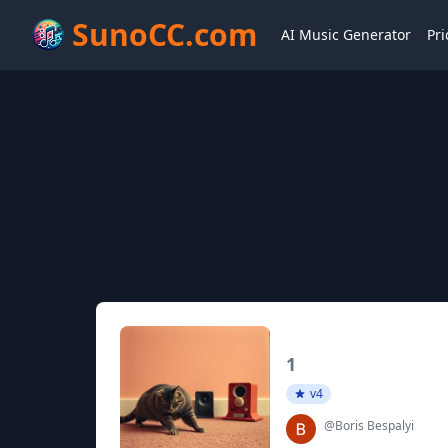
SunoCC.com
AI Music Generator
Pri
1
v4
@Boris Bespalyi