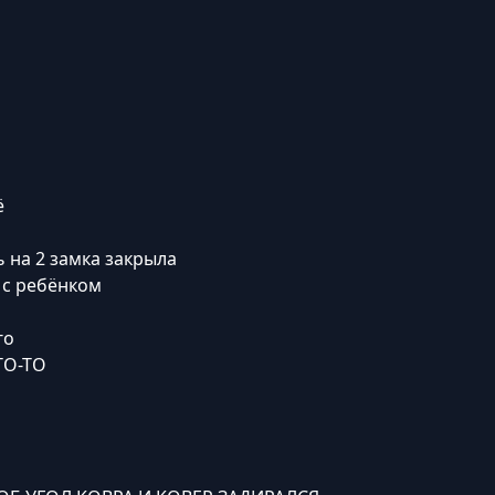
ё
 на 2 замка закрыла
 с ребёнком
го
ТО-ТО