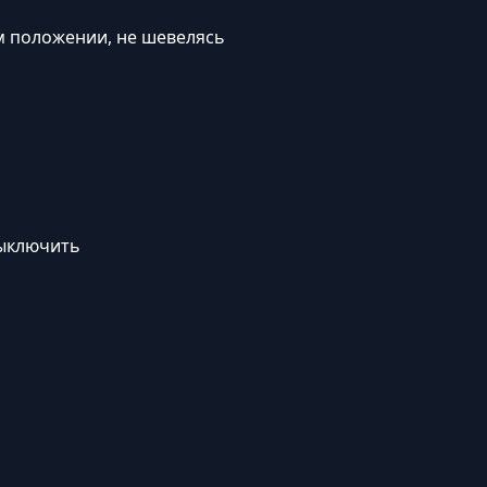
м положении, не шевелясь
выключить