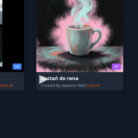
v4
v5
Zostań do rana
Suno AI
Created By slawomir With
Suno AI