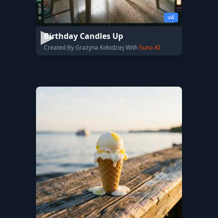
v4
Birthday Candles Up
Created By Grażyna Kołodziej With
Suno AI