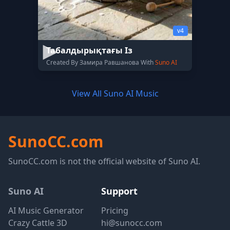
v4
Табалдырықтағы Із
Created By Замира Равшанова With
Suno AI
View All Suno AI Music
SunoCC.com
SunoCC.com is not the official website of Suno AI.
Suno AI
Support
AI Music Generator
Pricing
Crazy Cattle 3D
hi@sunocc.com