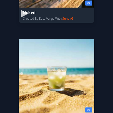
v4
Neked
Created By Kata Varga With
Suno AI
v4