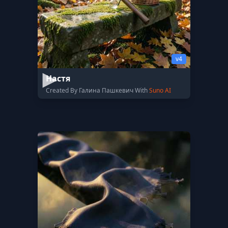
v4
Настя
Created By Галина Пашкевич With
Suno AI