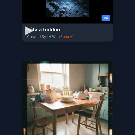
v4
Séta a holdon
Created By J H With
Suno AI