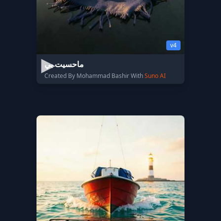
v4
ماحسيت بي
Created By Mohammad Bashir With
Suno AI