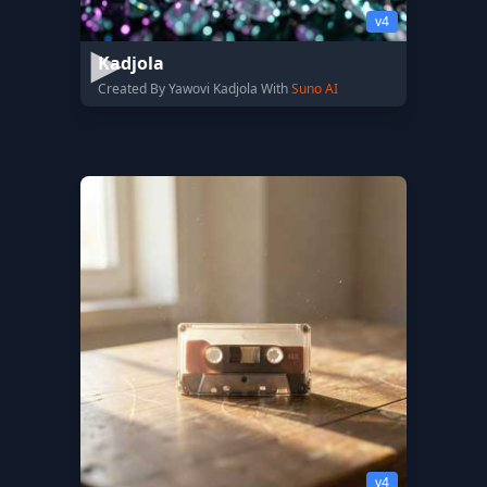
v4
Kadjola
Created By Yawovi Kadjola With
Suno AI
v4