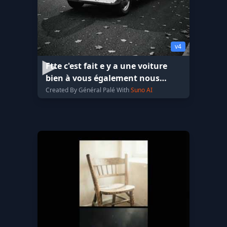
v4
Ftte c'est fait e y a une voiture
bien à vous également nous
envoyer le plafond
Created By Général Palé With
Suno AI