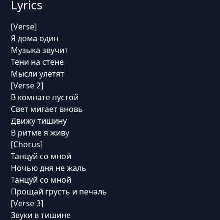
Lyrics
[Verse]
Я дома один
Музыка звучит
Тени на стене
Мысли улетят
[Verse 2]
В комнате пустой
Свет мигает вновь
Движу тишину
В ритме я живу
[Chorus]
Танцуй со мной
Ночью дня не жаль
Танцуй со мной
Прощай грусть и печаль
[Verse 3]
Звуки в тишине