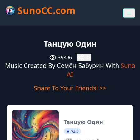
SunoCC.com
Танцую Один
35896
38
Music Created By Семён Бабурин With
Suno
AI
Share To Your Friends! >>
Танцую Один
v3.5