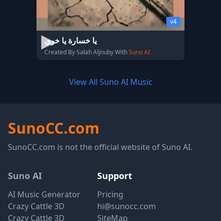
v4
يا خسارة يا خوي
Created By Salah Aljnuby With
Suno AI
View All Suno AI Music
SunoCC.com
SunoCC.com is not the official website of Suno AI.
Suno AI
Support
AI Music Generator
Pricing
Crazy Cattle 3D
hi@sunocc.com
Crazy Cattle 3D
SiteMap