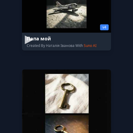
v4
Папа мой
Created By Наталія Іванова With
Suno AI