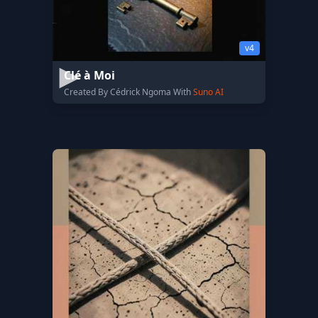
v4
Clé à Moi
Created By Cédrick Ngoma With
Suno AI