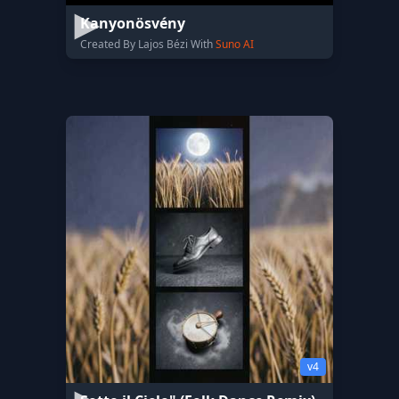
Kanyonösvény
Created By Lajos Bézi With
Suno AI
v4