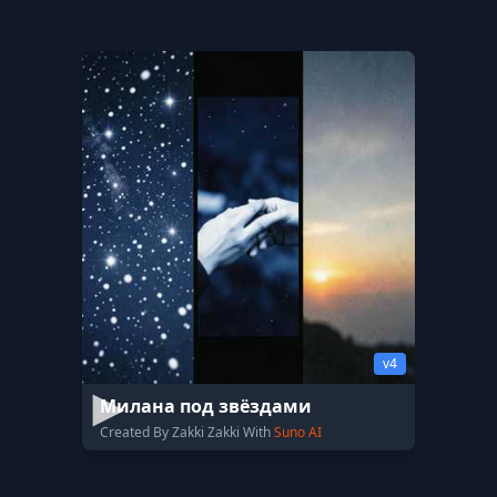
v4
Милана под звёздами
Created By Zakki Zakki With
Suno AI