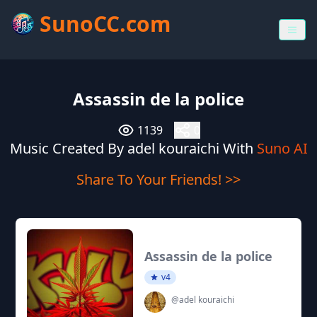
SunoCC.com
Assassin de la police
1139
0
Music Created By adel kouraichi With
Suno AI
Share To Your Friends! >>
Assassin de la police
v4
@adel kouraichi