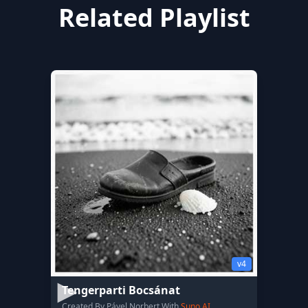
Related Playlist
v4
Tengerparti Bocsánat
Created By Pável Norbert With
Suno AI