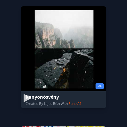
v4
Kanyonösvény
Created By Lajos Bézi With
Suno AI