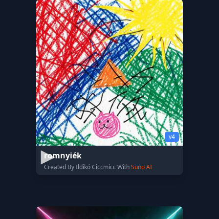
v4
romnyiék
Created By Ildikó Ciccmicc With
Suno AI