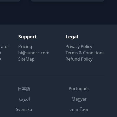
Support
Legal
rator
Pricing
Privacy Policy
D
hi@sunocc.com
Terms & Conditions
D
SiteMap
Refund Policy
日本語
Português
العربية
Magyar
Svenska
ภาษาไทย