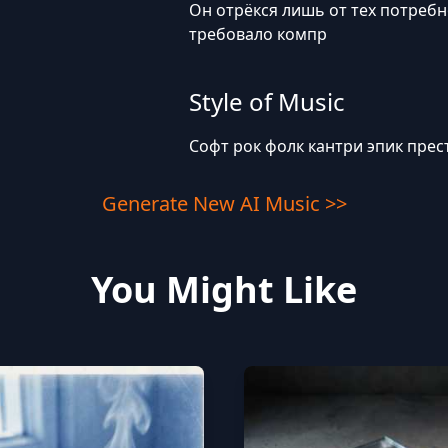
Он отрёкся лишь от тех потреб
требовало компр
Style of Music
Софт рок фолк кантри эпик прес
Generate New AI Music >>
You Might Like