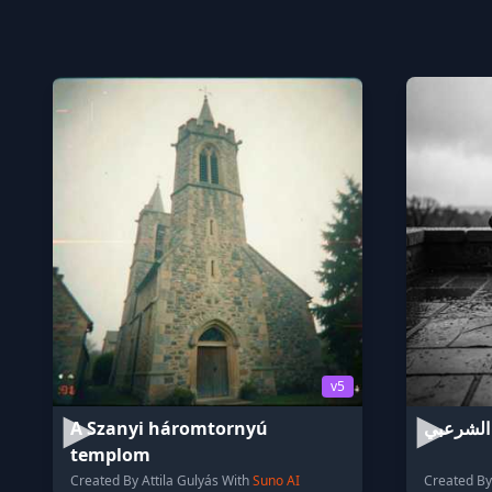
v5
A Szanyi háromtornyú
الشرعبي
templom
Created By Attila Gulyás With
Suno AI
Created By