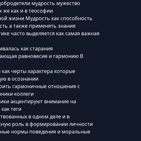
добродетели мудрость мужество
 же как и в теософии
ой жизни Мудрость как способность
сть а также применять знания
тике часто выделяется как самая важная
ивалась как старания
ающая равновесие и гармонию В
 как черты характера которые
ую в осознании
роить гармоничные отношения с
ники коллеги
ики акцентируют внимание на
как теги
твованных в одном деле и в
жную роль в формировании личности
ьные нормы поведения и моральные