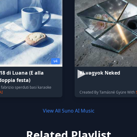
v4
18 di Luana (E alla
Ki vagyok Neked
doppia festa)
fabrizio sperduti basi karaoke
AI
Created By Tamásné Gyüre With
View All Suno AI Music
Related Playlist