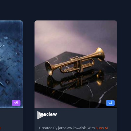
v5
v4
wacław
I
Created By jarosław kowalski With
Suno AI