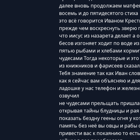
далее вновь продолжаем матфея
восемь и до пятидесятого стиха
это всё говорится Иваном Крест
прежде чем воскреснуть зверю г
что иисус из назарета делает а 
бесов изгоняет ходит по воде из
пятью рыбами и хлебами кормит
чудесами Тогда некоторые и это 
из книжников и фарисеев сказал
Тебя знамение так как Иван сло
как я сейчас вам объясняю и дл
ладошке у нас телефон и желез
озвучил
не чудесами прельщать пришла 
открывая тайны блудницы и рая
показать бездну геены огня у ко
память без неё вы овцы и рабы
привести вас к покаянию то ес