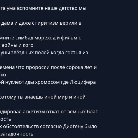
ага ума вспомните наше детство мы
 дама и даже спиритизм верили в
омните симбад мореход и фильм о
 войны и кого
руны звёздных полей когда гостья из
емена что проросли после сорока лет и
око
ой нуклеотиды хромосом где Люцифера
поэтому ты знаешь иной мир и иной
дировал аскетизм отказ от земных благ
ность
х обстоятельств согласно Диогену было
 загадочность