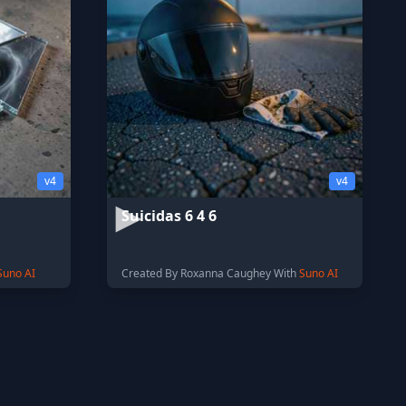
v4
v4
Suicidas 6 4 6
Suno AI
Created By Roxanna Caughey With
Suno AI