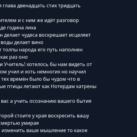
 глава двенадцать стих тридцать
ителем и с ним же идёт разговор
де година лиха
он делает чудеса воскрешает исцеляет
 воды делает вино
 толпы народа его путь наполнен
как раз оно
и Учитель! хотелось бы нам видеть от
вом учил и хоть немногих но научил
я тех времён было бы чудом что в
ные птицы летают как Нотердам катрены
вас а учить осознанию вашего бытия
торой стоите у края воскресить вашу
 смертью умирая
ть изменить ваше мышление то какое