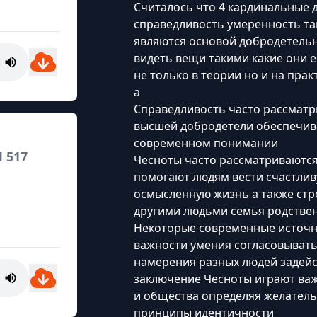
Считалось что 4 кардинальные 
справедливость умеренность так
являются основой добродетельн
видеть вещи такими какие они е
не только в теории но и на прак
а
Справедливость часто рассматр
высшей добродетели обеспечив
современном понимании
 517
Чесноты часто рассматриваются
помогают людям вести счастлив
осмысленную жизнь а также ст
другими людьми семья родствен
Некоторые современные источн
важности умения согласовывать 
намерения разных людей задейс
заключение Чесноты играют ва
и общества определяя желател
принципы идентичности