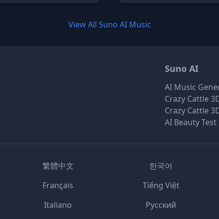
View All Suno AI Music
Suno AI
AI Music Gene
Crazy Cattle 3
Crazy Cattle 3
AI Beauty Test
繁體中文
한국어
Français
Tiếng Việt
Italiano
Русский