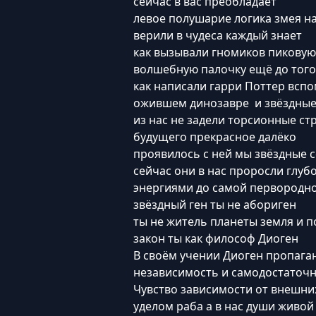
сейчас в вас преобладает
левое полушарие логика змея н
верили в чудеса каждый знает
как вызывали гномиков пиковую
волшебную палочку ещё до того
как написали гарри Поттер всп
ожившем динозавре и звёздные
из нас не задели торсионные ст
будущего прекрасное далёко
проявилось с ней мы звёздные с
сейчас они в нас проросли глуб
энергиями до самой первородн
звёздный ген ты не абориген
ты не житель планеты земля и 
закон ты как философ Диоген
В своём учении Диоген пропаган
независимость и самодостаточ
Чувство зависимости от внешни
уделом раба а в нас души живой