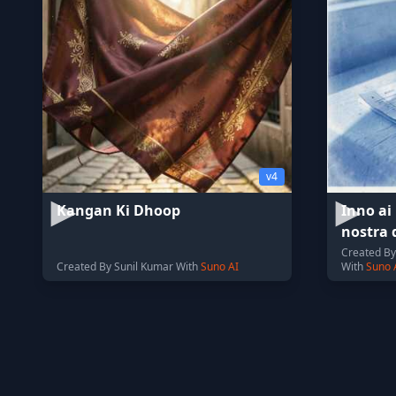
v4
Kangan Ki Dhoop
Inno ai 
nostra 
Created By 
Created By Sunil Kumar With
Suno AI
With
Suno 