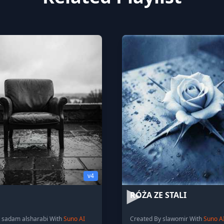
v4
RÓŻA ZE STALI
 sadam alsharabi With
Suno AI
Created By slawomir With
Suno A