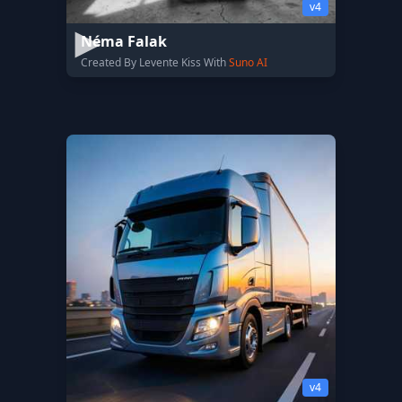
v4
Néma Falak
Created By Levente Kiss With
Suno AI
v4