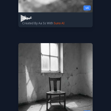
v4
عيونك
Created By Aa Ss With
Suno AI