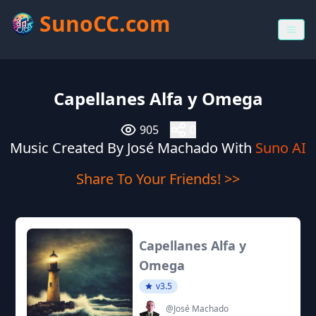
SunoCC.com
Capellanes Alfa y Omega
905
0
Music Created By José Machado With
Suno AI
Share To Your Friends! >>
Capellanes Alfa y
Omega
v3.5
@José Machado