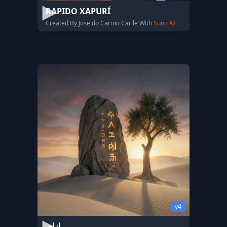
RAPIDO XAPURÍ
Created By Jose do Carmo Carile With
Suno AI
v4
ازاي