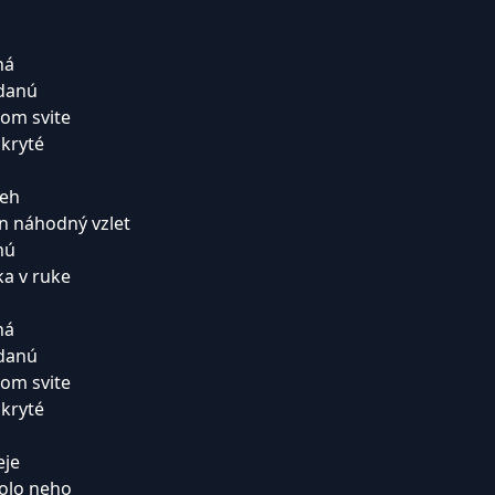
ná
ídanú
nom svite
skryté
beh
len náhodný vzlet
nú
ka v ruke
ná
ídanú
nom svite
skryté
eje
kolo neho