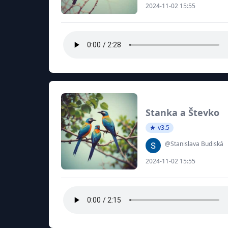
2024-11-02 15:55
Stanka a Števko
v3.5
@Stanislava Budiská
2024-11-02 15:55