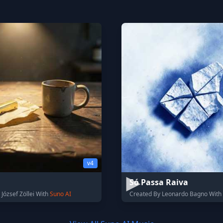
v4
Só Passa Raiva
József Zöllei With
Suno AI
Created By Leonardo Bagno With