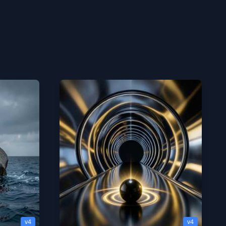
v4
v4