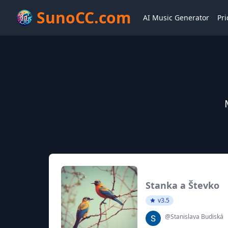
SunoCC.com
AI Music Generator
Pri
Stanka a Števko
v3.5
@Stanislava Budiská