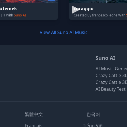
 ütemek
coraggio
 J H With
Suno AI
Created By francesco leone With
View All Suno AI Music
Suno AI
AI Music Gene
Crazy Cattle 3
Crazy Cattle 3
AI Beauty Test
繁體中文
한국어
Français
Tiếng Việt