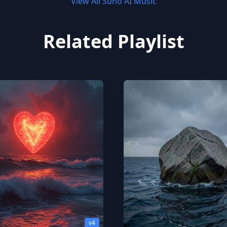
View All Suno AI Music
Related Playlist
v4