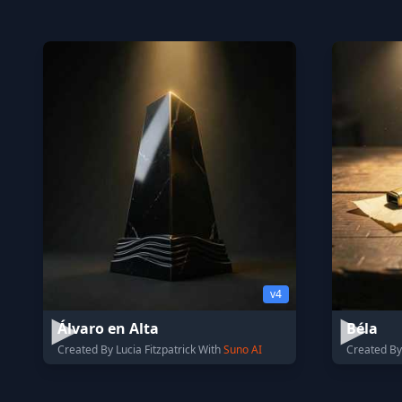
v4
Álvaro en Alta
Béla
Created By Lucia Fitzpatrick With
Suno AI
Created By 