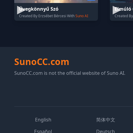
Üvegkönnyű Szó
Elmúló
Created By Erzsébet Bércesi With
Suno AI
Created By
SunoCC.com
SunoCC.com is not the official website of Suno AI.
English
简体中文
Español
Deutsch