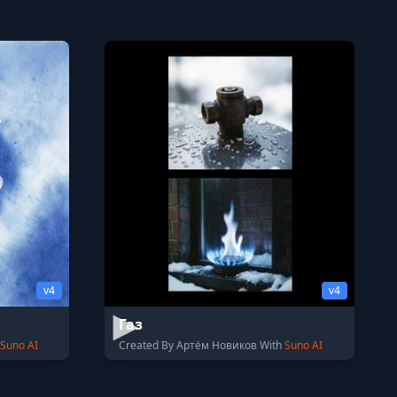
v4
v4
Газ
Suno AI
Created By Артём Новиков With
Suno AI