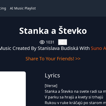
cing
AI Music Playlist
Stanka a Števko
1031
0
Music Created By Stanislava Budiská With
Suno A
Share To Your Friends! >>
Lyrics
[Verse]
Stanka a Števko na svete radi sa 
V parku sa hrajú a kvety si trhajú
Rukou v ruke kráčajú po starom 