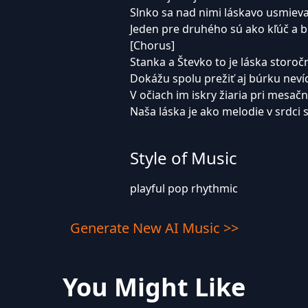
Slnko sa nad nimi láskavo usmiev
Jeden pre druhého sú ako kľúč a 
[Chorus]
Stanka a Števko to je láska storoč
Dokážu spolu prežiť aj búrku nev
V očiach im iskry žiaria pri mesač
Naša láska je ako melodie v srdci 
Style of Music
playful pop rhythmic
Generate New AI Music >>
You Might Like