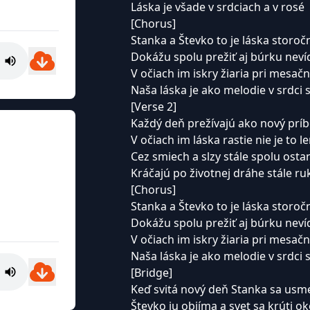
Láska je všade v srdciach a v rosé
[Chorus]
Stanka a Števko to je láska storoč
Dokážu spolu prežiť aj búrku nev
V očiach im iskry žiaria pri mesač
Naša láska je ako melodie v srdci 
[Verse 2]
Každý deň prežívajú ako nový prí
V očiach im láska rastie nie je to 
Cez smiech a slzy stále spolu osta
Kráčajú po životnej dráhe stále ru
[Chorus]
Stanka a Števko to je láska storoč
Dokážu spolu prežiť aj búrku nev
V očiach im iskry žiaria pri mesač
Naša láska je ako melodie v srdci 
[Bridge]
Keď svitá nový deň Stanka sa usm
Števko ju objíma a svet sa krúti o