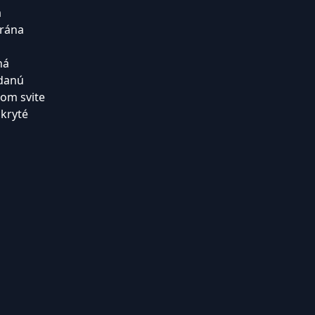
a
brána
ná
ídanú
nom svite
skryté