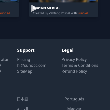
Блики света.
Suno AI
Created By Vahtang Roshal With
Suno AI
Support
Legal
rator
Pricing
Privacy Policy
D
hi@sunocc.com
Terms & Conditions
D
SiteMap
Refund Policy
日本語
Português
العربية
Magyar