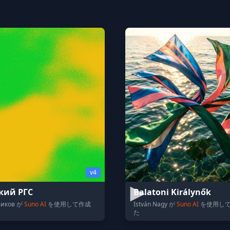
v4
кий РГС
Balatoni Királynők
виков が
Suno AI
を使用して作成
István Nagy が
Suno AI
を使用し
た