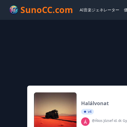
SunoCC.com
AI音楽ジェネレーター
Halálvonat
v4
@Ákos József id. dr. Gy