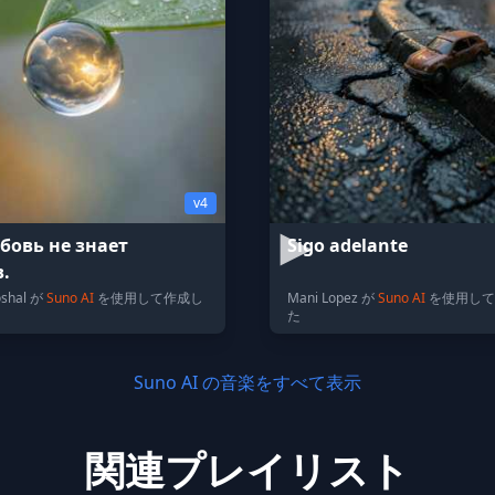
v4
бовь не знает
Sigo adelante
в.
oshal が
Suno AI
を使用して作成し
Mani Lopez が
Suno AI
を使用して
た
Suno AI の音楽をすべて表示
関連プレイリスト