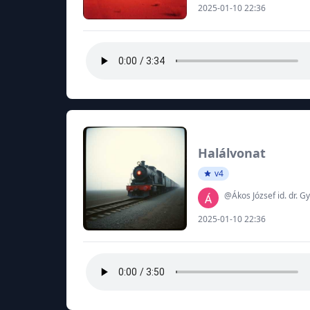
2025-01-10 22:36
Halálvonat
v4
@Ákos József id. dr. Gy
2025-01-10 22:36