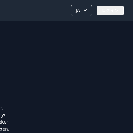
JA
ログイン
e,
nye.
eken,
ben.