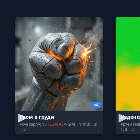
v4
Гром в груди
Узденс
vova saprykin が
Suno AI
を使用して作成しま
Артём Но
した
しました