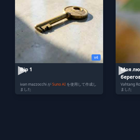
v4
Bip 1
Моя лю
берего
ivan mazzocchi が
Suno AI
を使用して作成し
Vahtang R
ました
ました