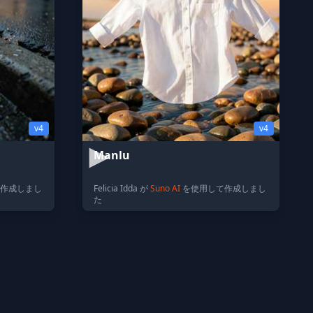
v4
v4
Manlu
作成しまし
Felicia Idda が
Suno AI
を使用して作成しまし
た