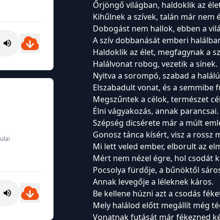
Őrjöngő világban, haldoklik az élet
Kihűlnek a szívek, talán már nem é
Dobogást nem hallok, ebben a vil
A szív dobbanását emberi halálba
Haldoklik az élet, megfagynak a sz
Halálvonat robog, vezetik a sínek.
Nyitva a sorompó, szabad a halálú
Elszabadult vonat, és a semmibe f
Megszűntek a célok, természet célj
Élni vágyakozás, annak parancsai.
Szépség dicsérete már a múlt eml
Gonosz tánca kísért, visz a rossz
ulai
Mi lett veled ember, elborult az el
Mért nem nézel égre, hol csodát 
Pocsolya fürdője, a bűnöktől sáro
Annak levegője a léleknek káros.
Be kellene húzni azt a csodás féke
Mely halálod előtt megállít még t
Vonatnak futását már fékezned k