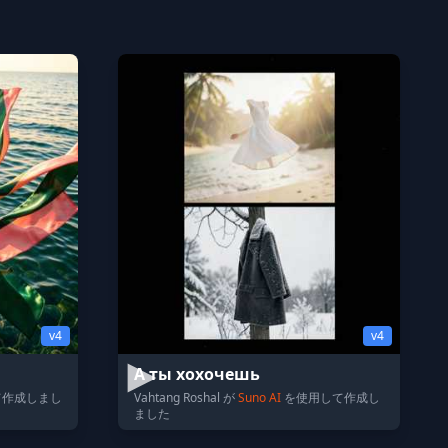
v4
v4
А ты хохочешь
て作成しまし
Vahtang Roshal が
Suno AI
を使用して作成し
ました