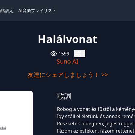
価格設定
AI音楽プレイリスト
Halálvonat
1599
0
Suno AI
友達にシェアしましょう！ >>
歌詞
Robog a vonat és füstöl a kémény
Így száll el életünk és annak remé
Reszketek hidegben, jeges reggel
ulai
Fázom az estéken, fázom rettenet