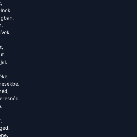
,
lnek.
ágban,
n.
ívek,
t,
ut.
ai,
éke,
 mesékbe.
méd,
keresnéd.
s,
t,
éged.
éne,