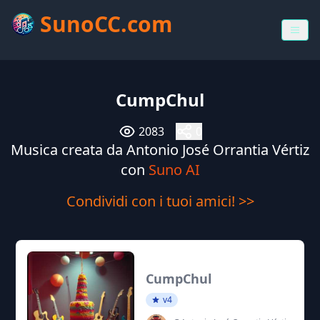
SunoCC.com
CumpChul
2083
0
Musica creata da Antonio José Orrantia Vértiz
con
Suno AI
Condividi con i tuoi amici! >>
CumpChul
v4