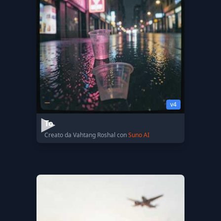
v4
То
Creato da Vahtang Roshal con
Suno AI