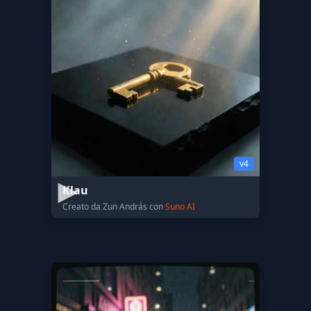
v4
Klau
Creato da Zun András con
Suno AI