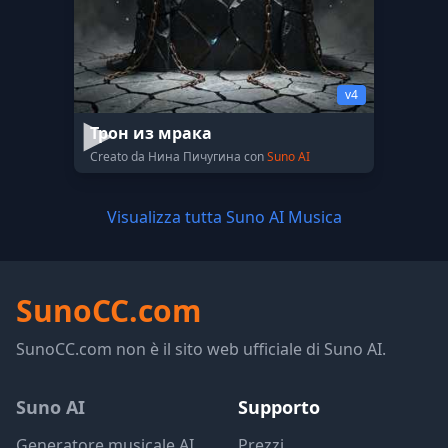
v4
Трон из мрака
Creato da Нина Пичугина con
Suno AI
Visualizza tutta Suno AI Musica
SunoCC.com
SunoCC.com non è il sito web ufficiale di Suno AI.
Suno AI
Supporto
Generatore musicale AI
Prezzi