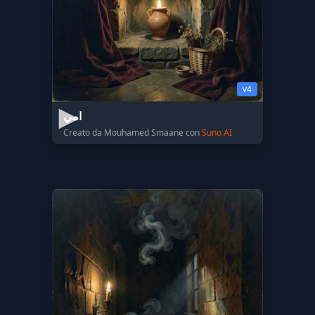
v4
امي
Creato da Mouhamed Smaane con
Suno AI