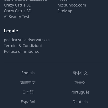
Crazy Cattle 3D
hi@sunocc.com
Crazy Cattle 3D
SiteMap
AI Beauty Test
Legale
politica sulla riservatezza
Termini & Condizioni
Politica di rimborso
English
简体中文
繁體中文
한국어
日本語
Português
Español
Deutsch