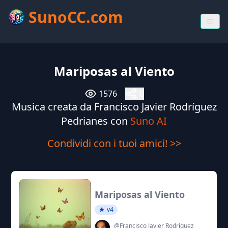
SunoCC.com
Mariposas al Viento
1576
0
Musica creata da Francisco Javier Rodríguez
Pedrianes con
Suno AI
Condividi con i tuoi amici! >>
Mariposas al Viento
v4
@Francisco Javier Rodríguez