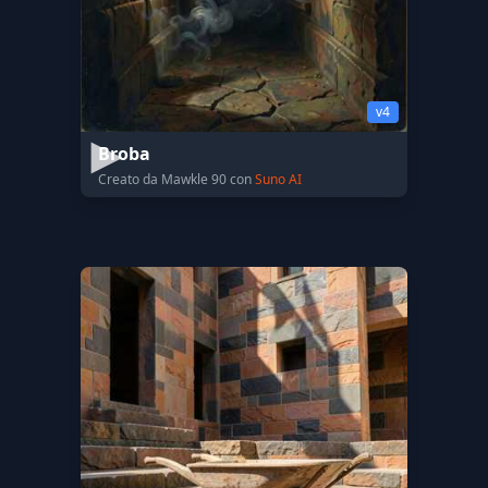
v4
Broba
Creato da Mawkle 90 con
Suno AI