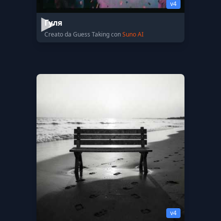
v4
Гуля
Creato da Guess Taking con
Suno AI
v4