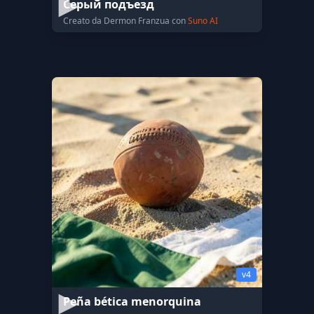
Серый подъезд
Creato da Dermon Franzua con
Suno AI
v4
Peña bética menorquina