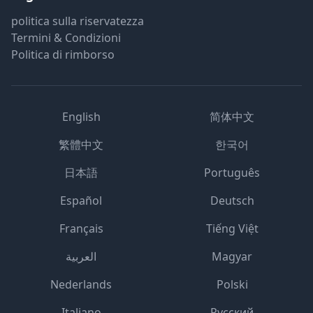
politica sulla riservatezza
Termini & Condizioni
Politica di rimborso
English
简体中文
繁體中文
한국어
日本語
Português
Español
Deutsch
Français
Tiếng Việt
العربية
Magyar
Nederlands
Polski
Italiano
Русский