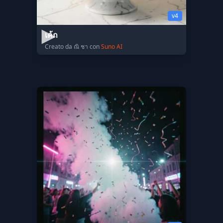
v4
เค้ก
Creato da ณิ ชา con
Suno AI