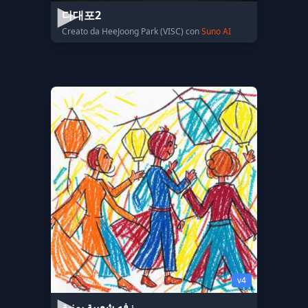
다대포2
Creato da HeeJoong Park (VISC) con
Suno AI
v4
زفه شعبية يمنية