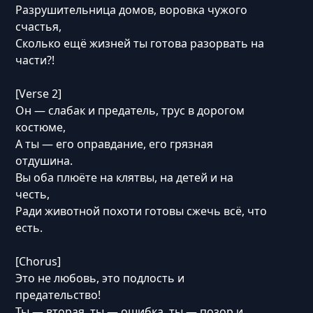
Разрушительница домов, воровка чужого
счастья,
Сколько ещё жизней ты готова разорвать на
части?!
[Verse 2]
Он — слабак и предатель, трус в дорогом
костюме,
А ты — его оправдание, его грязная
отдушина.
Вы оба плюёте на клятвы, на детей и на
честь,
Ради животной похоти готовы сжечь всё, что
есть.
[Chorus]
Это не любовь, это подлость и
предательство!
Ты — вторая, ты — ошибка, ты — позор и