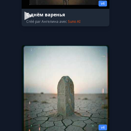
v4
С днём варенья
Créé par Ангелина avec
Suno AI
v4