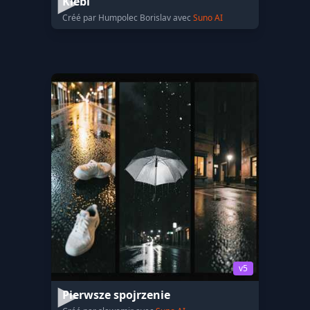
Klébi
Créé par Humpolec Borislav avec
Suno AI
v5
Pierwsze spojrzenie