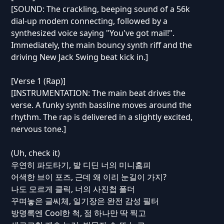
[SOUND: The crackling, beeping sound of a 56k
dial-up modem connecting, followed by a
synthesized voice saying "You've got mail!".
Immediately, the main bouncy synth riff and the
driving New Jack Swing beat kick in.]
[Verse 1 (Rap)]
[INSTRUMENTATION: The main beat drives the
verse. A funky synth bassline moves around the
rhythm. The rap is delivered in a slightly excited,
nervous tone.]
(Uh, check it)
우연히 파도타기, 발 디딘 너의 미니홈피
어색한 브이 포즈, 근데 왜 이리 눈길이 가지?
나도 모르게 클릭, 너의 사진첩 폴더
꾸며놓은 글씨체, 일기장은 완전 감성 필터
방명록엔 Cool한 척, 점 하나만 딱 찍고