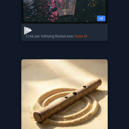
v4
То
Créé par Vahtang Roshal avec
Suno AI