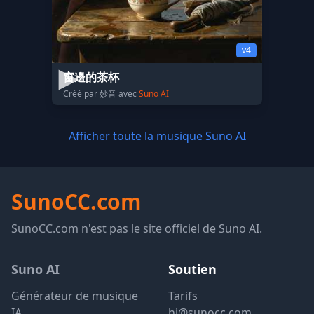
v4
窗邊的茶杯
Créé par 妙音 avec
Suno AI
Afficher toute la musique Suno AI
SunoCC.com
SunoCC.com n'est pas le site officiel de Suno AI.
Suno AI
Soutien
Générateur de musique
Tarifs
IA
hi@sunocc.com