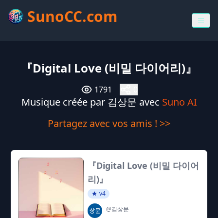
SunoCC.com
『Digital Love (비밀 다이어리)』
1791
0
Musique créée par 김상문 avec
Suno AI
Partagez avec vos amis ! >>
『Digital Love (비밀 다이어
리)』
v4
@김상문