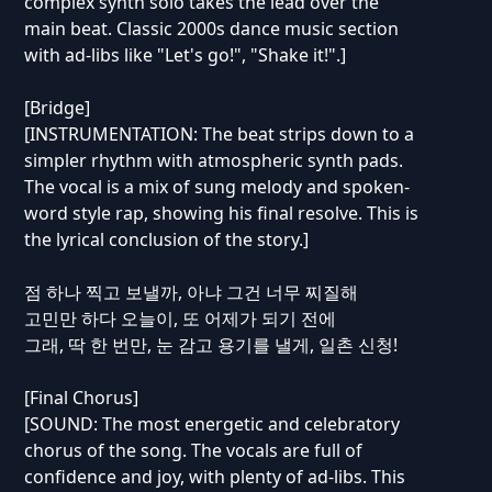
complex synth solo takes the lead over the
main beat. Classic 2000s dance music section
with ad-libs like "Let's go!", "Shake it!".]
[Bridge]
[INSTRUMENTATION: The beat strips down to a
simpler rhythm with atmospheric synth pads.
The vocal is a mix of sung melody and spoken-
word style rap, showing his final resolve. This is
the lyrical conclusion of the story.]
점 하나 찍고 보낼까, 아냐 그건 너무 찌질해
고민만 하다 오늘이, 또 어제가 되기 전에
그래, 딱 한 번만, 눈 감고 용기를 낼게, 일촌 신청!
[Final Chorus]
[SOUND: The most energetic and celebratory
chorus of the song. The vocals are full of
confidence and joy, with plenty of ad-libs. This