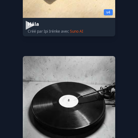
v4
Hála
Créé par Ipi Irénke avec
Suno AI