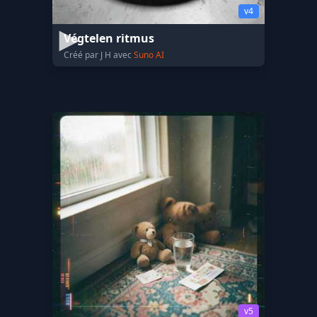
v4
Végtelen ritmus
Créé par J H avec
Suno AI
v5