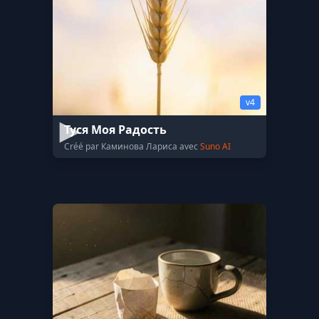
v4
Туся Моя Радость
Créé par Каминова Лариса avec
Suno AI