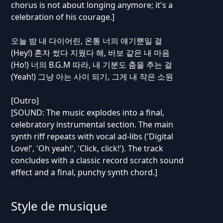
chorus is not about longing anymore; it's a
celebration of his courage.]
오늘 밤 내 다이어린, 온통 너의 얘기뿐일 걸
(Hey!) 혼자 썼다 지웠다 해, 바보 같은 내 마음
(Ho!) 너의 B.G.M 따라, 내 기분도 춤을 추는 걸
(Yeah!) 그냥 아는 사이 되기, 그게 내 작은 소원
[Outro]
[SOUND: The music explodes into a final,
celebratory instrumental section. The main
synth riff repeats with vocal ad-libs ('Digital
Love!', 'Oh yeah!', 'Click, click!'). The track
concludes with a classic record scratch sound
effect and a final, punchy synth chord.]
Style de musique