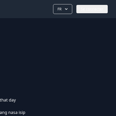
FR
Se connecter
that day
ang nasa isip