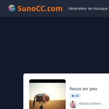
SunoCC.com
Générateur de musique 
focus on you
v4
@lester barbero