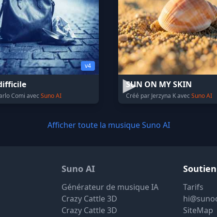
v4
fficile
SUN ON MY SKIN
arlo Comi avec
Suno AI
Créé par Jerzyna K avec
Suno AI
Afficher toute la musique Suno AI
Suno AI
Soutien
Générateur de musique IA
Tarifs
Crazy Cattle 3D
hi@suno
Crazy Cattle 3D
SiteMap