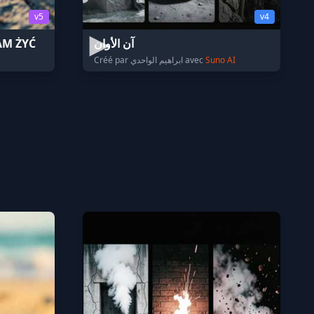
v5
v4
AM ŻYĆ
آن الأوان
Créé par ابراهيم الواحدي avec
Suno AI