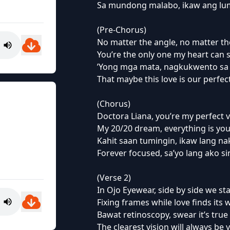
Sa mundong malabo, ikaw ang lum
(Pre-Chorus)
No matter the angle, no matter t
You’re the only one my heart can 
’Yong mga mata, nagkukwento sa 
That maybe this love is our perfec
(Chorus)
Doctora Liana, you’re my perfect 
My 20/20 dream, everything is yo
Kahit saan tumingin, ikaw lang nak
Forever focused, sa’yo lang ako si
(Verse 2)
In Ojo Eyewear, side by side we st
Fixing frames while love finds its 
Bawat retinoscopy, swear it’s true
The clearest vision will always be 