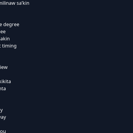
ilinaw sa’kin
he degree
see
akin
t timing
view
u
ikita
nta
ay
way
you