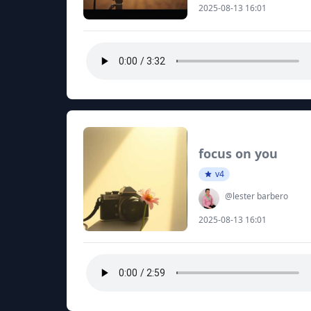
2025-08-13 16:01
focus on you
v4
@lester barbero
2025-08-13 16:01