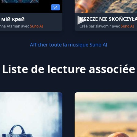
v4
 мій край
JESZCZE NIE SKOŃCZYŁ
Anna Ataman avec
Suno AI
Créé par slawomir avec
Suno AI
Afficher toute la musique Suno AI
Liste de lecture associée