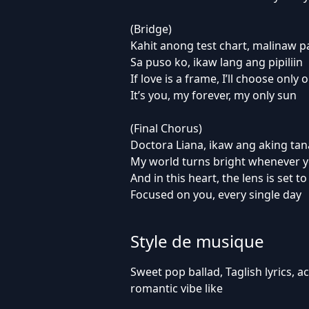
(Bridge)
Kahit anong test chart, malinaw pa
Sa puso ko, ikaw lang ang pipiliin
If love is a frame, I’ll choose only 
It’s you, my forever, my only sun
(Final Chorus)
Doctora Liana, ikaw ang aking ta
My world turns bright whenever 
And in this heart, the lens is set to
Focused on you, every single day
Style de musique
Sweet pop ballad, Taglish lyrics, a
romantic vibe like