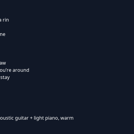
 rin
one
naw
you’re around
 stay
coustic guitar + light piano, warm