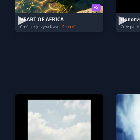
v5
HEART OF AFRICA
Пологи
Créé par Jerzyna K avec
Suno AI
Créé par 