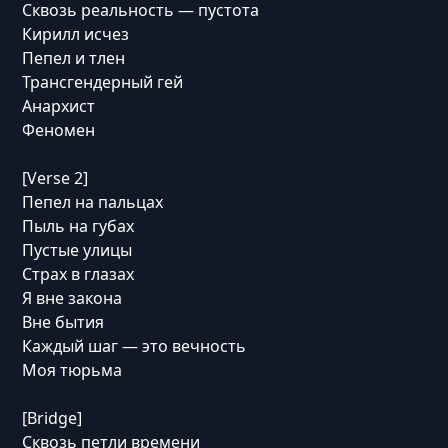
Сквозь реальность — пустота
Кирилл исчез
Пепел и тлен
Трансгендерный гей
Анархист
Феномен
[Verse 2]
Пепел на пальцах
Пыль на губах
Пустые улицы
Страх в глазах
Я вне закона
Вне бытия
Каждый шаг — это вечность
Моя тюрьма
[Bridge]
Сквозь петли времени