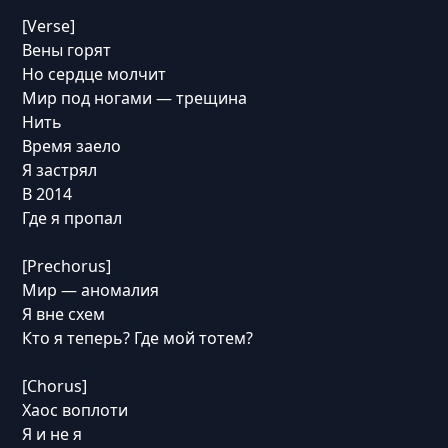
[Verse]
Вены горят
Но сердце молчит
Мир под ногами — трещина
Нить
Время заело
Я застрял
В 2014
Где я пропал
[Prechorus]
Мир — аномалия
Я вне схем
Кто я теперь? Где мой тотем?
[Chorus]
Хаос воплоти
Я и не я