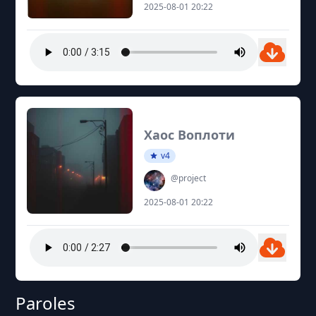
2025-08-01 20:22
Хаос Воплоти
v4
@project
2025-08-01 20:22
Paroles