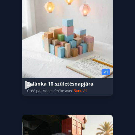
v4
Zalánka 10.születésnapjára
Créé par Ágnes Szőke avec
Suno AI