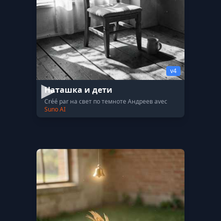
v4
Наташка и дети
Créé par на свет по темноте Андреев avec
Suno AI