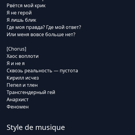
Рвётся мой крик
Я не герой
Я лишь блик
Где моя правда? Где мой ответ?
Или меня вовсе больше нет?
[Chorus]
Хаос воплоти
Я и не я
Сквозь реальность — пустота
Кирилл исчез
Пепел и тлен
Трансгендерный гей
Анархист
Феномен
Style de musique