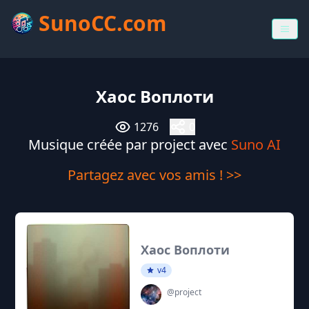
SunoCC.com
Хаос Воплоти
1276
0
Musique créée par project avec
Suno AI
Partagez avec vos amis ! >>
Хаос Воплоти
v4
@project