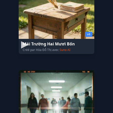
v4
Mái Trường Hai Mươi Bốn
Créé par Hòa Đỗ Thị avec
Suno AI