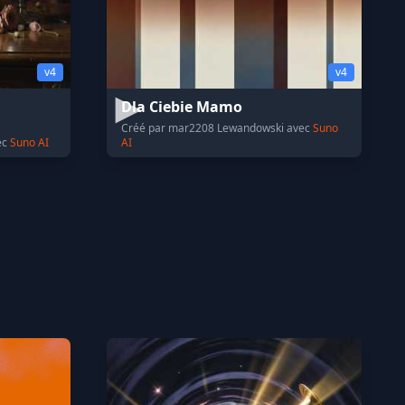
v4
v4
Dla Ciebie Mamo
Créé par mar2208 Lewandowski avec
Suno
ec
Suno AI
AI