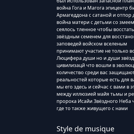
был использован запасной план
война Гога и Магога эпицентр б
Армагеддона с сатаной и отпор 
война матери с детьми со змеем
сеялось тленное чтобы восстат
звёздным семенем для восстано
заповедей войском вселеным
принимают участие не только в
Люцифера души но и души звёз
цивилизацй что вошли в эволюц
количество среди вас защищают
реальностей которые есть для в
мы его здесь и сейчас с вами в э
между иллюзией майя тьмы и ре
пророка Исайи Звёздного Неба 
где то также живущего с нами
Style de musique