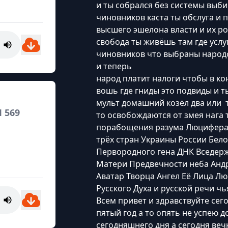
и ты собрался без системы выби
чиновников каста ты обслуга и 
высшего эшелона власти и их ро
свобода ты живёшь там где услу
чиновников что выбраны народо
и теперь
народ платит налоги чтобы в ко
вошь где гниды это подвиды и т
мульт домашний козёл два или т
 569
то освобождаются от змея нага 
порабощения разума Люцифера р
трёх стран Украины России Бело
Первородного гена ДНК Вседер
Матери Предвечности неба Анд
Аватар Творца Ангел Её Лица Л
Русского Духа и русской речи ч
Всем привет и здравствуйте сег
пятый год а то опять не успею д
сегодняшнего дня а сегодня веч