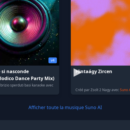
v4
 si nasconde
Hintaágy Zircen
odico Dance Party Mix)
brizio sperduti basi karaoke avec
Créé par Zsolt 2 Nagy avec
Suno 
Afficher toute la musique Suno AI