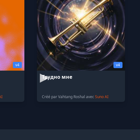
v4
v4
Трудно мне
AI
Créé par Vahtang Roshal avec
Suno AI