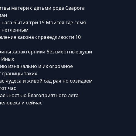
итвы матери с детьми рода Сварога
дан
 нага бытия три 15 Моисея где семя
ь нетленным
вления закона справедливости 10
оины характерники безсмертные души
д Иных
ию изначально и их огромное
 границы таких
ас чудеса и живой сад рая но созидаем
тот час
альностью Благоприятного лета
человека и сейчас