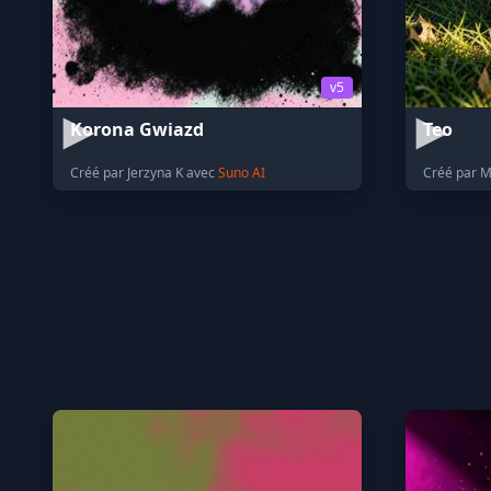
v5
Korona Gwiazd
Teo
Créé par Jerzyna K avec
Suno AI
Créé par 