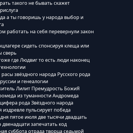
рать такого не бывать скажет
прислуга
да а ты говоришь у народа выбор и
га
м работать на себя перевернули за‌кон
нцлагере сидеть спонсируя клеща или
ы сверь
оже где Людвиг то есть люди наконец
технологии
асы звёздного народа Русского рода
руссии и генеалогии
житель Лилит Премудрость БожиЯ
ромеда из туманности Андромеда
юцифера рода Звёздного народа
ья издревле пульсирует победа
одня пятое июля две тысячи двадцать
о двенадцати запечатать код
ная суббота отрада творца седьмой