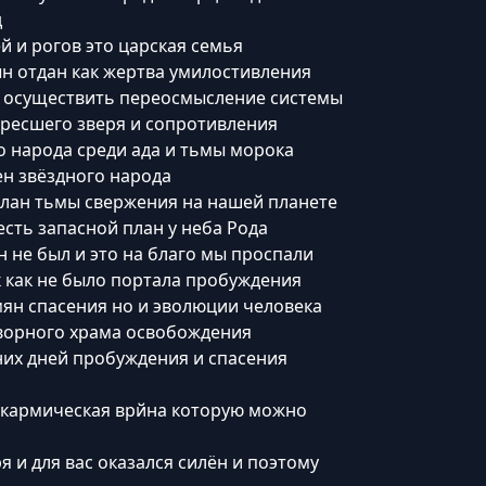
д
й и рогов это царская семья
н отдан как жертва умилостивления
и осуществить переосмысление системы
кресшего зверя и сопротивления
 народа среди ада и тьмы морока
ен звёздного народа
план тьмы свержения на нашей планете
есть запасной план у неба Рода
 не был и это на благо мы проспали
к как не было портала пробуждения
мян спасения но и эволюции человека
ворного храма освобождения
их дней пробуждения и спасения
 кармическая врйна которую можно
я и для вас оказался силён и поэтому