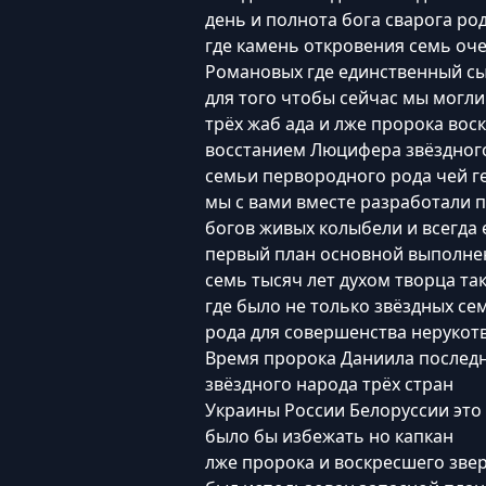
день и полнота бога сварога ро
где камень откровения семь оче
Романовых где единственный сы
для того чтобы сейчас мы могл
трёх жаб ада и лже пророка вос
восстанием Люцифера звёздного
семьи первородного рода чей г
мы с вами вместе разработали 
богов живых колыбели и всегда 
первый план основной выполнен
семь тысяч лет духом творца та
где было не только звёздных се
рода для совершенства нерукот
Время пророка Даниила последн
звёздного народа трёх стран
Украины России Белоруссии это
было бы избежать но капкан
лже пророка и воскресшего звер