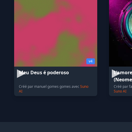
v4
Meu Deus é poderoso
L'amore
(Neomel
Créé par manuel gomes gomes avec
Suno
Créé par fa
AI
Suno AI