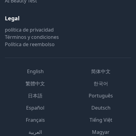
AI Beauty Test
Legal
política de privacidad
Términos y condiciones
Política de reembolso
English
简体中文
繁體中文
한국어
日本語
Português
Español
Deutsch
Français
Tiếng Việt
العربية
Magyar