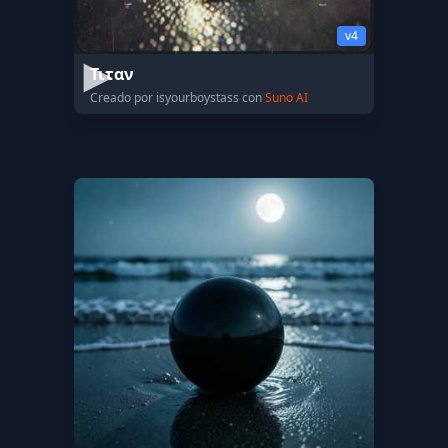
v4
Τιταν
Creado por isyourboystass con
Suno AI