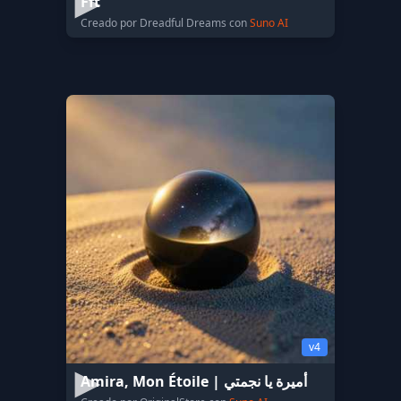
Fft
Creado por Dreadful Dreams con
Suno AI
v4
Amira, Mon Étoile | أميرة يا نجمتي