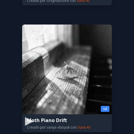
Creado por OriginalStore con
Suno AI
v4
Moth Piano Drift
Creado por vanya vlasyuk con
Suno AI