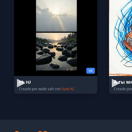
v4
የት ነህ
А ты м
Creado por wubs sah con
Suno AI
Creado por