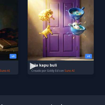
v4
v4
Lila kapu buli
Suno AI
Creado por Goldy Ed con
Suno AI