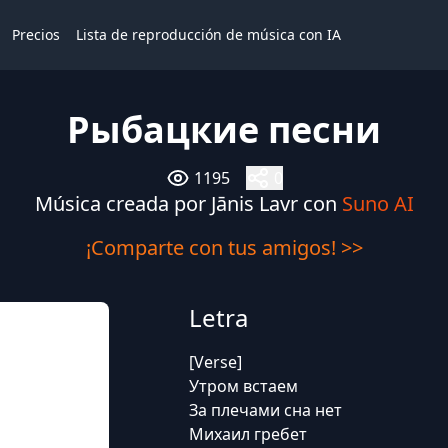
Precios
Lista de reproducción de música con IA
Рыбацкие песни
1195
0
Música creada por Jānis Lavr con
Suno AI
¡Comparte con tus amigos! >>
Letra
[Verse]
Утром встаем
За плечами сна нет
Михаил гребет