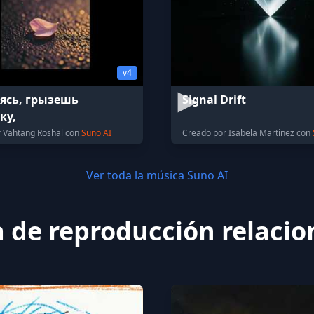
v4
еясь, грызешь
Signal Drift
ку,
 Vahtang Roshal con
Suno AI
Creado por Isabela Martinez con
Ver toda la música Suno AI
a de reproducción relaci