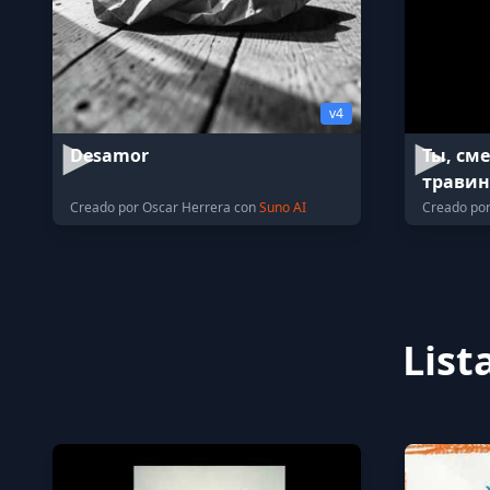
v4
Desamor
Ты, см
травин
Creado por Oscar Herrera con
Suno AI
Creado por
List