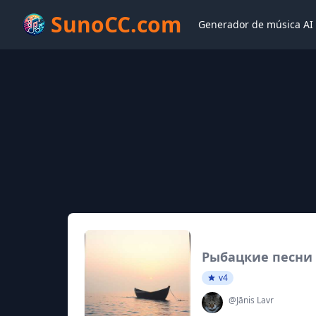
SunoCC.com
Generador de música AI
Рыбацкие песни
v4
@Jānis Lavr