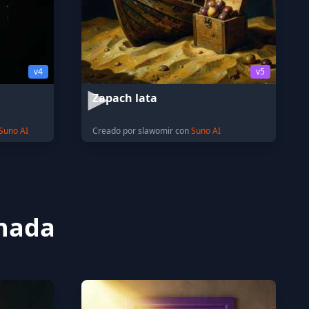
v4
v5
Zapach lata
Suno AI
Creado por slawomir con
Suno AI
onada