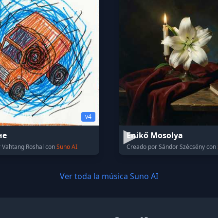
v4
не
Enikő Mosolya
 Vahtang Roshal con
Suno AI
Creado por Sándor Szécsény con
Ver toda la música Suno AI